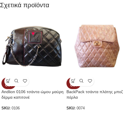
Σχετικά προϊόντα
SOLD
SOLD
OUT
OUT
Andlion 0106 τσάντα ώμου μαύρη
BackPack τσάντα πλάτης μπεζ
δέρμα καπιτονέ
πέρλα
SKU:
0106
SKU:
0074