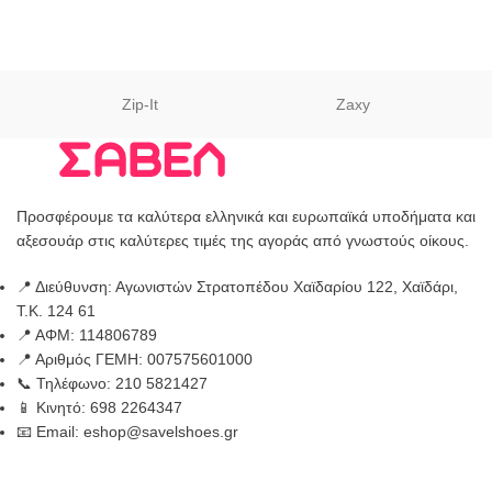
Zip-It
Zaxy
Προσφέρουμε τα καλύτερα ελληνικά και ευρωπαϊκά υποδήματα και
αξεσουάρ στις καλύτερες τιμές της αγοράς από γνωστούς οίκους.
📍 Διεύθυνση: Αγωνιστών Στρατοπέδου Χαϊδαρίου 122, Χαϊδάρι,
Τ.Κ. 124 61
📍 ΑΦΜ: 114806789
📍 Αριθμός ΓΕΜΗ: 007575601000
📞 Τηλέφωνο: 210 5821427
📱 Κινητό: 698 2264347
📧 Email: eshop@savelshoes.gr