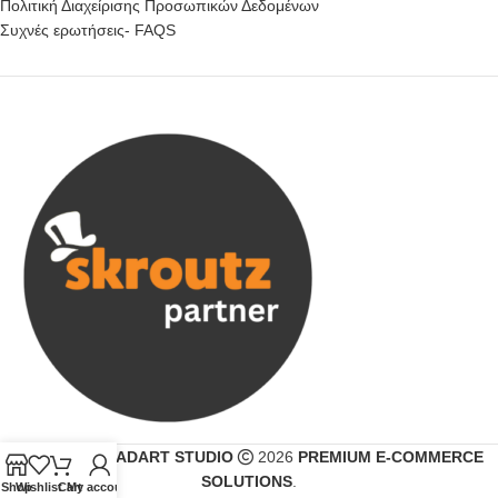
Πολιτική Διαχείρισης Προσωπικών Δεδομένων
Συχνές ερωτήσεις- FAQS
CREATED BY
ADART STUDIO
2026
PREMIUM E-COMMERCE
SOLUTIONS
.
Shop
Wishlist
Cart
My account