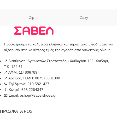
Zip-It
Zaxy
Προσφέρουμε τα καλύτερα ελληνικά και ευρωπαϊκά υποδήματα και
αξεσουάρ στις καλύτερες τιμές της αγοράς από γνωστούς οίκους.
📍 Διεύθυνση: Αγωνιστών Στρατοπέδου Χαϊδαρίου 122, Χαϊδάρι,
Τ.Κ. 124 61
📍 ΑΦΜ: 114806789
📍 Αριθμός ΓΕΜΗ: 007575601000
📞 Τηλέφωνο: 210 5821427
📱 Κινητό: 698 2264347
📧 Email: eshop@savelshoes.gr
ΠΡΟΣΦΑΤΑ POST