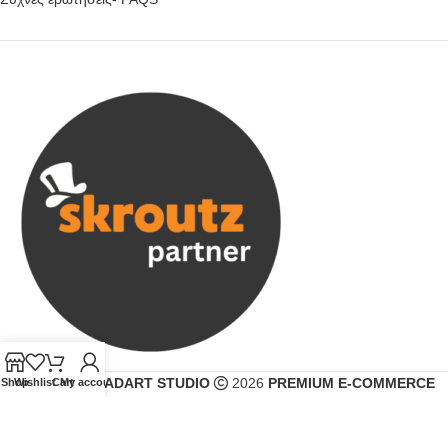
CREATED BY
ADART STUDIO
2026
PREMIUM E-COMMERCE
Shop
Wishlist
Cart
My account
SOLUTIONS
.