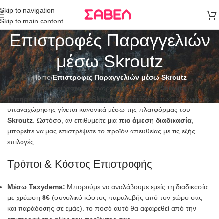
Μεταφορικά
Skip to navigation
άνω των 80€
Skip to main content
Παραγγελία
Επιστροφές Παραγγελιών
μέσω Skroutz
Home
/
Επιστροφές Παραγγελιών μέσω Skroutz
Εάν πραγματοποιήσατε την αγορά σας μέσω του
Skroutz
(Υπηρεσία “Αγορά μέσω Skroutz”)
, η διαδικασία επιστροφής ή
υπαναχώρησης γίνεται κανονικά μέσω της πλατφόρμας του
Skroutz
. Ωστόσο, αν επιθυμείτε μια
πιο άμεση διαδικασία
,
μπορείτε να μας επιστρέψετε το προϊόν απευθείας με τις εξής
επιλογές:
Τρόποι & Κόστος Επιστροφής
Μέσω Taxydema:
Μπορούμε να αναλάβουμε εμείς τη διαδικασία
με χρέωση
8€
(συνολικό κόστος παραλαβής από τον χώρο σας
και παράδοσης σε εμάς). το ποσό αυτό θα αφαιρεθεί από την