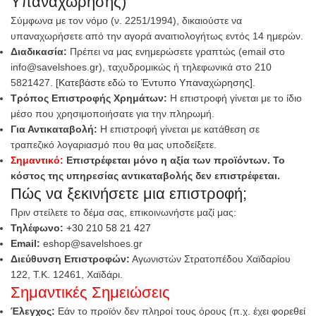
Υπαναχώρησης)
Σύμφωνα με τον νόμο (ν. 2251/1994), δικαιούστε να
υπαναχωρήσετε από την αγορά αναιτιολογήτως εντός 14 ημερών.
Διαδικασία:
Πρέπει να μας ενημερώσετε γραπτώς (email στο
info@savelshoes.gr), ταχυδρομικώς ή τηλεφωνικά στο 210
5821427.
[Κατεβάστε εδώ το Έντυπο Υπαναχώρησης].
Τρόπος Επιστροφής Χρημάτων:
Η επιστροφή γίνεται με το ίδιο
μέσο που χρησιμοποιήσατε για την πληρωμή.
Για Αντικαταβολή:
Η επιστροφή γίνεται με κατάθεση σε
τραπεζικό λογαριασμό που θα μας υποδείξετε.
Σημαντικό:
Επιστρέφεται μόνο η αξία των προϊόντων. Το
κόστος της υπηρεσίας αντικαταβολής δεν επιστρέφεται.
Πώς να ξεκινήσετε μια επιστροφή;
Πριν στείλετε το δέμα σας, επικοινωνήστε μαζί μας:
Τηλέφωνο:
+30 210 58 21 427
Email:
eshop@savelshoes.gr
Διεύθυνση Επιστροφών:
Αγωνιστών Στρατοπέδου Χαϊδαρίου
122, Τ.Κ. 12461, Χαϊδάρι.
Σημαντικές Σημειώσεις
Έλεγχος:
Εάν το προϊόν δεν πληροί τους όρους (π.χ. έχει φορεθεί