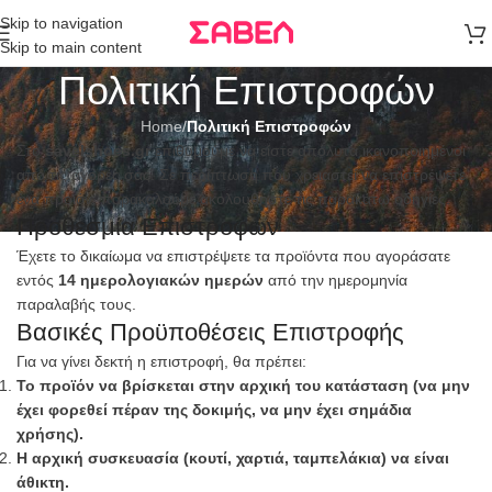
Μεταφορικά
Skip to navigation
άνω των 80€
Skip to main content
Παραγγελία
Πολιτική Επιστροφών
Home
/
Πολιτική Επιστροφών
Στο
savelshoes.gr
επιθυμούμε να είστε απόλυτα ικανοποιημένοι
από τις αγορές σας. Σε περίπτωση που χρειαστεί να επιστρέψετε
ένα προϊόν, παρακαλούμε ακολουθήστε τις παρακάτω οδηγίες.
Προθεσμία Επιστροφών
Έχετε το δικαίωμα να επιστρέψετε τα προϊόντα που αγοράσατε
εντός
14 ημερολογιακών ημερών
από την ημερομηνία
παραλαβής τους.
Βασικές Προϋποθέσεις Επιστροφής
Για να γίνει δεκτή η επιστροφή, θα πρέπει:
Το προϊόν να βρίσκεται στην αρχική του κατάσταση (να μην
έχει φορεθεί πέραν της δοκιμής, να μην έχει σημάδια
χρήσης).
Η αρχική συσκευασία (κουτί, χαρτιά, ταμπελάκια) να είναι
άθικτη.