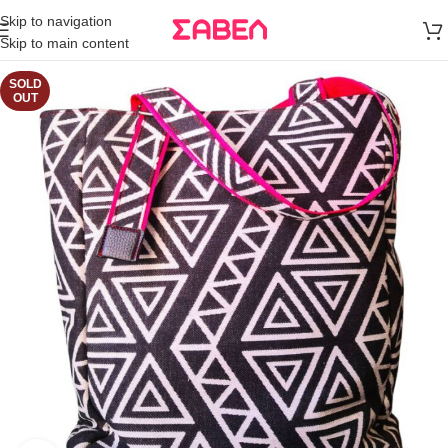
Μεταφορικά
Skip to navigation
άνω των 80€
Skip to main content
Παραγγελία
SOLD
OUT