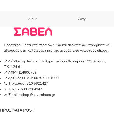
Zip-It
Zaxy
Προσφέρουμε τα καλύτερα ελληνικά και ευρωπαϊκά υποδήματα και
αξεσουάρ στις καλύτερες τιμές της αγοράς από γνωστούς οίκους.
📍 Διεύθυνση: Αγωνιστών Στρατοπέδου Χαϊδαρίου 122, Χαϊδάρι,
Τ.Κ. 124 61
📍 ΑΦΜ: 114806789
📍 Αριθμός ΓΕΜΗ: 007575601000
📞 Τηλέφωνο: 210 5821427
📱 Κινητό: 698 2264347
📧 Email: eshop@savelshoes.gr
ΠΡΟΣΦΑΤΑ POST