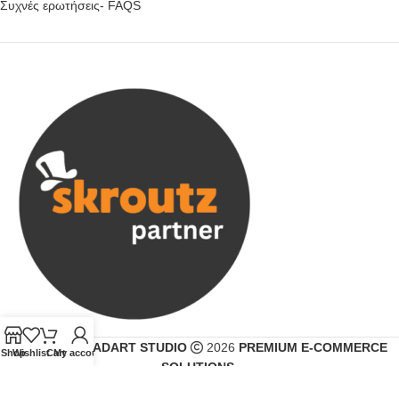
Συχνές ερωτήσεις- FAQS
CREATED BY
ADART STUDIO
2026
PREMIUM E-COMMERCE
Shop
Wishlist
Cart
My account
SOLUTIONS
.