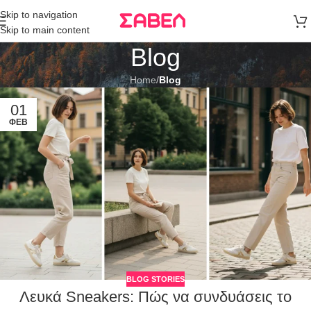
Μεταφορικά
Skip to navigation
άνω των 80€
Skip to main content
Παραγγελία
Blog
Home
/
Blog
01
ΦΕΒ
BLOG STORIES
Λευκά Sneakers: Πώς να συνδυάσεις το