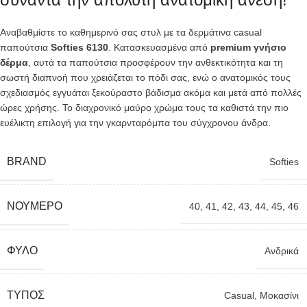
Αναβαθμίστε το καθημερινό σας στυλ με τα δερμάτινα casual
παπούτσια
Softies 6130
. Κατασκευασμένα από
premium γνήσιο
δέρμα
, αυτά τα παπούτσια προσφέρουν την ανθεκτικότητα και τη
σωστή διαπνοή που χρειάζεται το πόδι σας, ενώ ο ανατομικός τους
σχεδιασμός εγγυάται ξεκούραστο βάδισμα ακόμα και μετά από πολλές
ώρες χρήσης. Το διαχρονικό μαύρο χρώμα τους τα καθιστά την πιο
ευέλικτη επιλογή για την γκαρνταρόμπα του σύγχρονου άνδρα.
BRAND
Softies
ΝΟΎΜΕΡΟ
40
,
41
,
42
,
43
,
44
,
45
,
46
ΦΎΛΟ
Ανδρικά
TΎΠΟΣ
Casual
,
Μοκασίνι