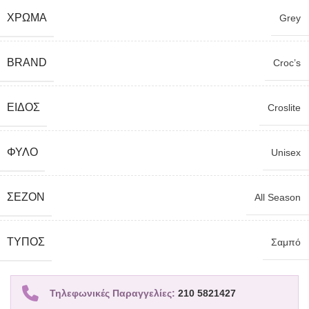
ΧΡΏΜΑ
Grey
BRAND
Croc’s
ΕΊΔΟΣ
Croslite
ΦΎΛΟ
Unisex
ΣΕΖΌΝ
All Season
TΎΠΟΣ
Σαμπό
Τηλεφωνικές Παραγγελίες:
210 5821427