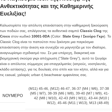
Ανθεκτικότητας και της Καθημερινής
Ευελιξίας!
Καλωσορίστε την απόλυτη επανάσταση στην καθημερινή ξεκούραση
των ποδιών σας, επιλέγοντας τα αυθεντικά σαμπό
Classic Clog
της
Crocs
στον κωδικό
10001-0DA
(Color:
Slate Grey / Σκούρο Γκρι
). Το
Classic Clog είναι το παπούτσι που ξεκίνησε μια παγκόσμια
επανάσταση στην άνεση και συνεχίζει να μαγνητίζει με τον ιδιαίτερο,
αναγνωρίσιμο σχεδιασμό του. Σε μια υπέροχη, διακριτική και
βιομηχανική σκούρα γκρι απόχρωση (“Slate Grey”), αυτό το ζευγάρι
είναι ο απόλυτος σύμμαχος για επαγγελματίες (ιατρούς, νοσηλευτές,
κλάδο εστίασης), για τις δουλειές στο σπίτι και τον κήπο, αλλά και για
τις casual, χαλαρές urban ή beachwear εμφανίσεις σας.
(M11) 45-46
,
(M12) 46-47
,
36-37 (M4 | W6)
,
37-38
(M5 | W7)
,
38-39 (M6 | W8)
,
39-40 (M7 | W9)
,
41-
ΝΟΎΜΕΡΟ
42 (M8 | W10)
,
42-43 (M9 | W11)
,
43-44 (M10 |
W12)
,
45-46 (M11 | W13)
,
M13 (48-49)