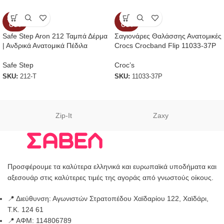
SOLD
SOLD
OUT
OUT
Safe Step Aron 212 Ταμπά Δέρμα
Σαγιονάρες Θαλάσσης Ανατομικές
| Ανδρικά Ανατομικά Πέδιλα
Crocs Crocband Flip 11033-37P
Safe Step
Croc’s
SKU:
212-Τ
SKU:
11033-37P
Zip-It
Zaxy
Προσφέρουμε τα καλύτερα ελληνικά και ευρωπαϊκά υποδήματα και
αξεσουάρ στις καλύτερες τιμές της αγοράς από γνωστούς οίκους.
📍 Διεύθυνση: Αγωνιστών Στρατοπέδου Χαϊδαρίου 122, Χαϊδάρι,
Τ.Κ. 124 61
📍 ΑΦΜ: 114806789