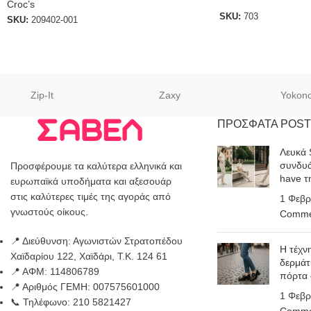
Croc’s
SKU:
703
SKU:
209402-001
Zip-It
Zaxy
Yokon
ΠΡΟΣΦΑΤΑ POST
Λευκά 
συνδυά
Προσφέρουμε τα καλύτερα ελληνικά και
have τ
ευρωπαϊκά υποδήματα και αξεσουάρ
στις καλύτερες τιμές της αγοράς από
1 Φεβρ
γνωστούς οίκους.
Comme
📍 Διεύθυνση: Αγωνιστών Στρατοπέδου
Η τέχν
Χαϊδαρίου 122, Χαϊδάρι, Τ.Κ. 124 61
δερμάτ
📍 ΑΦΜ: 114806789
πόρτα
📍 Αριθμός ΓΕΜΗ: 007575601000
1 Φεβρ
📞 Τηλέφωνο: 210 5821427