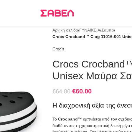
Τρεις δόσεις
KLARNA
Αρχική σελίδα
/
ΓΥΝΑΙΚΕΙΑ
/
Σαμπό
/
Crocs Crocband™ Clog 11016-001 Uni
Croc’s
Crocs Crocband™
Unisex Μαύρα Σα
€
60.00
€
64.00
Η διαχρονική αξία της άνεσ
Το
Crocband™
εμπνέεται από τον σχεδια
διαθέτοντας τη χαρακτηριστική λευκή ρίγα