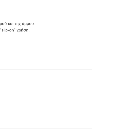
ρού και της άμμου.
“slip-on” χρήση.