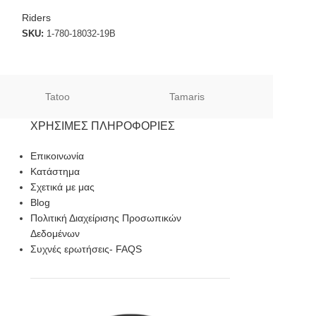
Riders
Croc’s
SKU:
1-780-18032-19B
SKU:
10001-0DA
€
49.00
€
59.00
Tatoo
Tamaris
Sof
ΧΡΉΣΙΜΕΣ ΠΛΗΡΟΦΟΡΊΕΣ
Επικοινωνία
Κατάστημα
Σχετικά με μας
Blog
Πολιτική Διαχείρισης Προσωπικών
Δεδομένων
Συχνές ερωτήσεις- FAQS