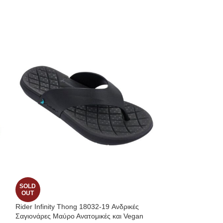
SOLD
-17%
OUT
Rider Infinity Thong 18032-19 Ανδρικές
Ανατομικά Σαμπό 
Σαγιονάρες Μαύρο Ανατομικές και Vegan
Slate Grey 1000