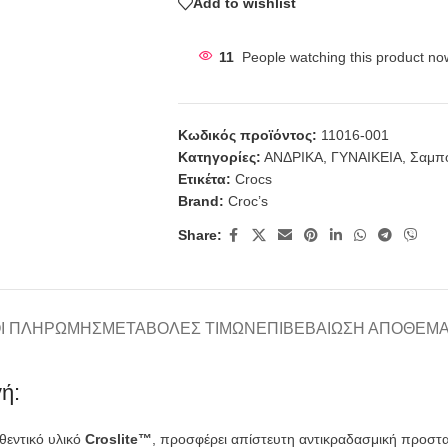
Add to wishlist
11
People watching this product no
Κωδικός προϊόντος:
11016-001
Κατηγορίες:
ΑΝΔΡΙΚΑ
,
ΓΥΝΑΙΚΕΙΑ
,
Σαμπ
Ετικέτα:
Crocs
Brand:
Croc’s
Share:
Ι ΠΛΗΡΩΜΉΣ
ΜΕΤΑΒΟΛΈΣ ΤΙΜΏΝ
ΕΠΙΒΕΒΑΊΩΣΗ ΑΠΟΘΈΜ
ή:
θεντικό υλικό
Croslite™
, προσφέρει απίστευτη αντικραδασμική προστα