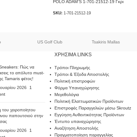
POLO ADAM’S 1-701-21512-19 Γκρι
SKU:
1-701-21512-19
o
US Golf Club
Tsakiris Mallas
ΧΡΗΣΙΜΑ LINKS
Sneakers: Πώς να
Τρόποι Πληρωμής
σεις το απόλυτο must-
Τρόποι & Έξοδα Αποστολής
ης Tamaris φέτος!
Πολιτική επιστροφών
ουαρίου 2026
1
Φόρμα Υπαναχώρησης
nt
Μεγεθολόγια
Πολιτική Ελαττωματικών Προϊόντων
Επιστροφές Παραγγελιών μέσω Skroutz
η του χειροποίητου
Εγγύηση Αυθεντικότητας Προϊόντων
ινου παπουτσιού στην
 σας
Έντυπο υπαναχώρησης
Αναζήτηση Αποστολής
ουαρίου 2026
1
Πραγματοποίηση παραγγελίας