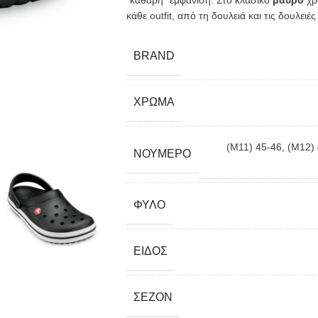
“καθαρή” εμφάνιση. Στο κλασικό
μαύρο
χρώ
κάθε outfit, από τη δουλειά και τις δουλει
BRAND
ΧΡΏΜΑ
(M11) 45-46
,
(M12)
ΝΟΎΜΕΡΟ
ΦΎΛΟ
ΕΊΔΟΣ
ΣΕΖΌΝ