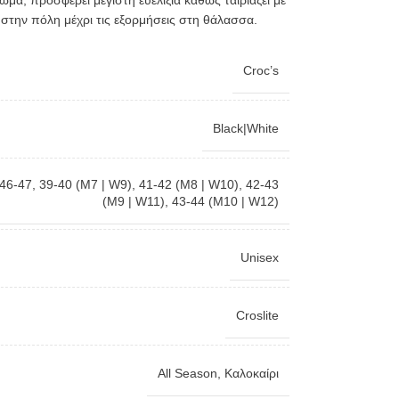
μα, προσφέρει μέγιστη ευελιξία καθώς ταιριάζει με
ές στην πόλη μέχρι τις εξορμήσεις στη θάλασσα.
Croc’s
Black|White
 46-47
,
39-40 (M7 | W9)
,
41-42 (M8 | W10)
,
42-43
(M9 | W11)
,
43-44 (M10 | W12)
Unisex
Croslite
All Season
,
Καλοκαίρι