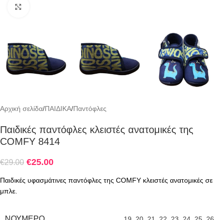
Click to enlarge
Αρχική σελίδα
/
ΠΑΙΔΙΚΑ
/
Παντόφλες
Παιδικές παντόφλες κλειστές ανατομικές της
COMFY 8414
€
25.00
€
29.00
Παιδικές υφασμάτινες παντόφλες της COMFY κλειστές ανατομικές σε
μπλε.
ΝΟΎΜΕΡΟ
19
,
20
,
21
,
22
,
23
,
24
,
25
,
26