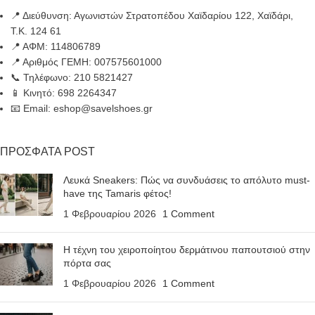
📍 Διεύθυνση: Αγωνιστών Στρατοπέδου Χαϊδαρίου 122, Χαϊδάρι,
Τ.Κ. 124 61
📍 ΑΦΜ: 114806789
📍 Αριθμός ΓΕΜΗ: 007575601000
📞 Τηλέφωνο: 210 5821427
📱 Κινητό: 698 2264347
📧 Email: eshop@savelshoes.gr
ΠΡΟΣΦΑΤΑ POST
Λευκά Sneakers: Πώς να συνδυάσεις το απόλυτο must-
have της Tamaris φέτος!
1 Φεβρουαρίου 2026
1 Comment
Η τέχνη του χειροποίητου δερμάτινου παπουτσιού στην
πόρτα σας
1 Φεβρουαρίου 2026
1 Comment