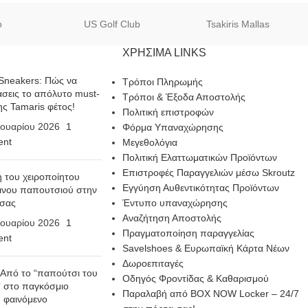
o
US Golf Club
Tsakiris Mallas
ΧΡΗΣΙΜΑ LINKS
Sneakers: Πώς να
Τρόποι Πληρωμής
σεις το απόλυτο must-
Τρόποι & Έξοδα Αποστολής
ης Tamaris φέτος!
Πολιτική επιστροφών
ουαρίου 2026
1
Φόρμα Υπαναχώρησης
nt
Μεγεθολόγια
Πολιτική Ελαττωματικών Προϊόντων
Επιστροφές Παραγγελιών μέσω Skroutz
η του χειροποίητου
Εγγύηση Αυθεντικότητας Προϊόντων
ινου παπουτσιού στην
 σας
Έντυπο υπαναχώρησης
Αναζήτηση Αποστολής
ουαρίου 2026
1
Πραγματοποίηση παραγγελίας
nt
Savelshoes & Ευρωπαϊκή Κάρτα Νέων
Δωροεπιταγές
 Από το “παπούτσι του
Οδηγός Φροντίδας & Καθαρισμού
 στο παγκόσμιο
Παραλαβή από BOX NOW Locker – 24/7
n φαινόμενο