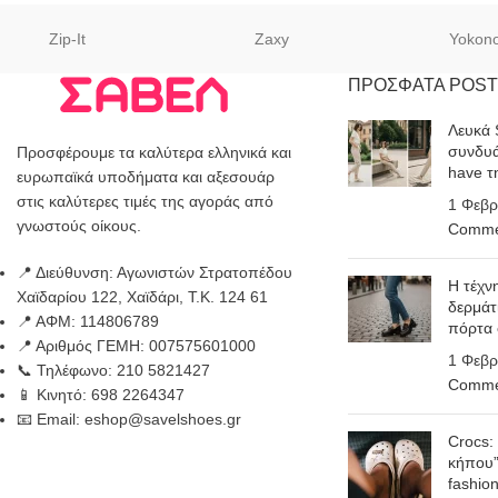
Zip-It
Zaxy
Yokon
ΠΡΟΣΦΑΤΑ POST
Λευκά 
συνδυά
Προσφέρουμε τα καλύτερα ελληνικά και
have τ
ευρωπαϊκά υποδήματα και αξεσουάρ
στις καλύτερες τιμές της αγοράς από
1 Φεβρ
γνωστούς οίκους.
Comme
📍 Διεύθυνση: Αγωνιστών Στρατοπέδου
Η τέχν
Χαϊδαρίου 122, Χαϊδάρι, Τ.Κ. 124 61
δερμάτ
📍 ΑΦΜ: 114806789
πόρτα
📍 Αριθμός ΓΕΜΗ: 007575601000
1 Φεβρ
📞 Τηλέφωνο: 210 5821427
Comme
📱 Κινητό: 698 2264347
📧 Email: eshop@savelshoes.gr
Crocs:
κήπου”
fashio