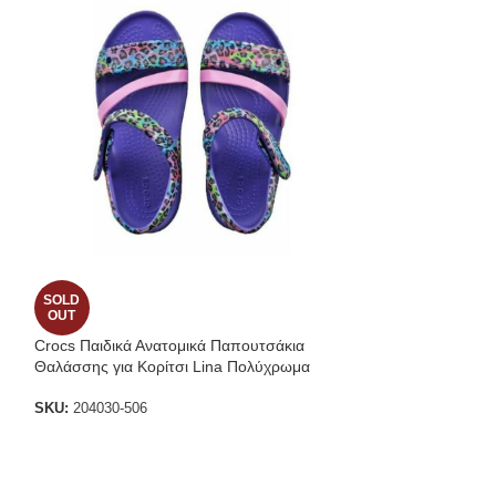
SOLD
-50%
OUT
Crocs Παιδικά Ανατομικά Παπουτσάκια
Crocs Star Wars
Θαλάσσης για Κορίτσι Lina Πολύχρωμα
SKU:
16277-OY7
€
17.00
SKU:
204030-506
€
34.00