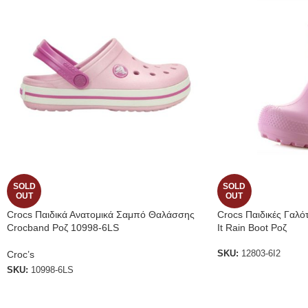
SOLD
SOLD
OUT
OUT
Crocs Παιδικά Ανατομικά Σαμπό Θαλάσσης
Crocs Παιδικές Γαλότ
Crocband Ροζ 10998-6LS
It Rain Boot Ροζ
Croc’s
SKU:
12803-6I2
SKU:
10998-6LS