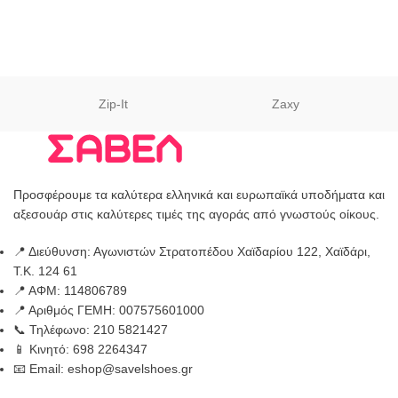
Zip-It
Zaxy
Προσφέρουμε τα καλύτερα ελληνικά και ευρωπαϊκά υποδήματα και
αξεσουάρ στις καλύτερες τιμές της αγοράς από γνωστούς οίκους.
📍 Διεύθυνση: Αγωνιστών Στρατοπέδου Χαϊδαρίου 122, Χαϊδάρι,
Τ.Κ. 124 61
📍 ΑΦΜ: 114806789
📍 Αριθμός ΓΕΜΗ: 007575601000
📞 Τηλέφωνο: 210 5821427
📱 Κινητό: 698 2264347
📧 Email: eshop@savelshoes.gr