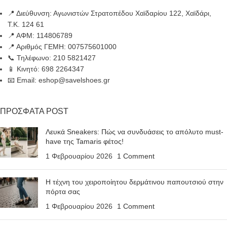
📍 Διεύθυνση: Αγωνιστών Στρατοπέδου Χαϊδαρίου 122, Χαϊδάρι,
Τ.Κ. 124 61
📍 ΑΦΜ: 114806789
📍 Αριθμός ΓΕΜΗ: 007575601000
📞 Τηλέφωνο: 210 5821427
📱 Κινητό: 698 2264347
📧 Email: eshop@savelshoes.gr
ΠΡΟΣΦΑΤΑ POST
Λευκά Sneakers: Πώς να συνδυάσεις το απόλυτο must-
have της Tamaris φέτος!
1 Φεβρουαρίου 2026
1 Comment
Η τέχνη του χειροποίητου δερμάτινου παπουτσιού στην
πόρτα σας
1 Φεβρουαρίου 2026
1 Comment