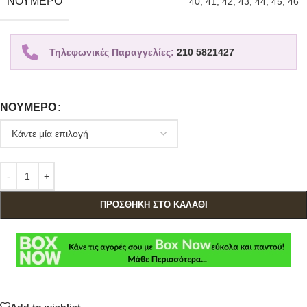
ΝΟΎΜΕΡΟ
40
,
41
,
42
,
43
,
44
,
45
,
46
Τηλεφωνικές Παραγγελίες:
210 5821427
ΝΟΎΜΕΡΟ
ΠΡΟΣΘΉΚΗ ΣΤΟ ΚΑΛΆΘΙ
Add to wishlist