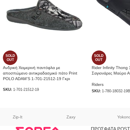
SOLD
SOLD
OUT
OUT
Ανδρική Χειμερινή παντόφλα με
Rider Infinity Thong
αποσπώμενο αντικραδασμικό πάτο Print
Σαγιονάρες Μαύρο Αν
POLO ADAM’S 1-701-21512-19 Γκρι
Riders
SKU:
1-701-21512-19
SKU:
1-780-18032-19
Zip-It
Zaxy
Yokon
ΠΡΟΣΦΑΤΑ POST