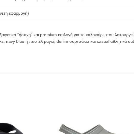
Άνετη εφαρμογή)
ξαιρετικά “ήσυχη” και premium επιλογή για το καλοκαίρι, που λειτουργ
s, navy blue ή παστέλ μαγιό, denim σορτσάκια και casual αθλητικά outfi