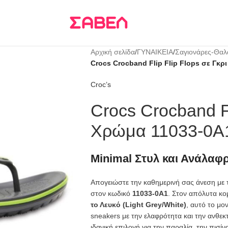
Τρεις δόσεις
KLARNA
Αρχική σελίδα
/
ΓΥΝΑΙΚΕΙΑ
/
Σαγιονάρες-Θα
Crocs Crocband Flip Flip Flops σε Γκρ
Croc’s
Crocs Crocband Fl
Χρώμα 11033-0A
Minimal Στυλ και Ανάλαφρ
Απογειώστε την καθημερινή σας άνεση με 
στον κωδικό
11033-0A1
. Στον απόλυτα κ
το Λευκό (Light Grey/White)
, αυτό το μο
sneakers με την ελαφρότητα και την ανθεκτ
ιδανική επιλογή για την παραλία, την πισίν