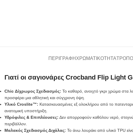
ΠΕΡΙΓΡΑΦΉ
ΧΡΩΜΑΤΙΚΌΤΗΤΑ
ΤΡΌΠΟ
Γιατί οι σαγιονάρες Crocband Flip Light 
Chic Δίχρωμος Σχεδιασμός:
Το καθαρό, ανοιχτό γκρι χρώμα στα λο
προσφέρει μια αθλητική και σύγχρονη όψη.
Υλικό Croslite™:
Κατασκευασμένες εξ ολοκλήρου από το πατενταρι
ανατομική υποστήριξη.
Υδρόφιλες & Επιπλέουσες:
Δεν απορροφούν καθόλου νερό, στεγνώνο
περιβάλλον.
Μαλακός Σχεδιασμός Διχάλας:
Το άνω λουράκι από υλικό TPU είνα