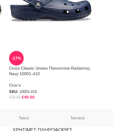
SOLD
-17%
OUT
Crocs Classic Unisex Παπούτσια Θαλάσσης
Prima 2863/134 τ
Navy 10001-410
παπούτσι
Croc’s
SKU:
2863134-T
SKU:
10001-410
€
49.00
€
59.00
Tatoo
Tamaris
Sof
ΧΡΉΣΙΜΕΣ ΠΛΗΡΟΦΟΡΊΕΣ