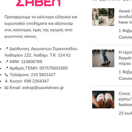
Λευκά 
συνδυά
Προσφέρουμε τα καλύτερα ελληνικά και
have τ
ευρωπαϊκά υποδήματα και αξεσουάρ
στις καλύτερες τιμές της αγοράς από
1 Φεβρ
γνωστούς οίκους.
Comme
📍 Διεύθυνση: Αγωνιστών Στρατοπέδου
Η τέχν
Χαϊδαρίου 122, Χαϊδάρι, Τ.Κ. 124 61
δερμάτ
📍 ΑΦΜ: 114806789
πόρτα
📍 Αριθμός ΓΕΜΗ: 007575601000
1 Φεβρ
📞 Τηλέφωνο: 210 5821427
Comme
📱 Κινητό: 698 2264347
📧 Email: eshop@savelshoes.gr
Crocs:
κήπου”
fashio
23 Ιου