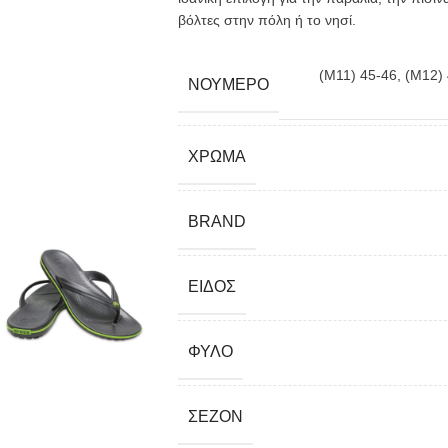
βόλτες στην πόλη ή το νησί.
(M11) 45-46
,
(M12)
ΝΟΎΜΕΡΟ
ΧΡΏΜΑ
BRAND
ΕΊΔΟΣ
ΦΎΛΟ
ΣΕΖΌΝ