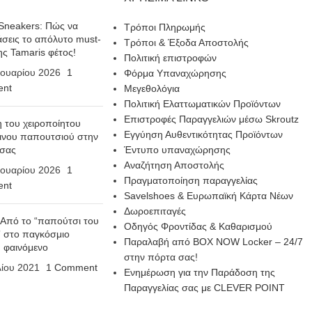
Sneakers: Πώς να
Τρόποι Πληρωμής
σεις το απόλυτο must-
Τρόποι & Έξοδα Αποστολής
ης Tamaris φέτος!
Πολιτική επιστροφών
ουαρίου 2026
1
Φόρμα Υπαναχώρησης
nt
Μεγεθολόγια
Πολιτική Ελαττωματικών Προϊόντων
Επιστροφές Παραγγελιών μέσω Skroutz
η του χειροποίητου
Εγγύηση Αυθεντικότητας Προϊόντων
ινου παπουτσιού στην
 σας
Έντυπο υπαναχώρησης
Αναζήτηση Αποστολής
ουαρίου 2026
1
Πραγματοποίηση παραγγελίας
nt
Savelshoes & Ευρωπαϊκή Κάρτα Νέων
Δωροεπιταγές
 Από το “παπούτσι του
Οδηγός Φροντίδας & Καθαρισμού
 στο παγκόσμιο
Παραλαβή από BOX NOW Locker – 24/7
n φαινόμενο
στην πόρτα σας!
λίου 2021
1 Comment
Ενημέρωση για την Παράδοση της
Παραγγελίας σας με CLEVER POINT