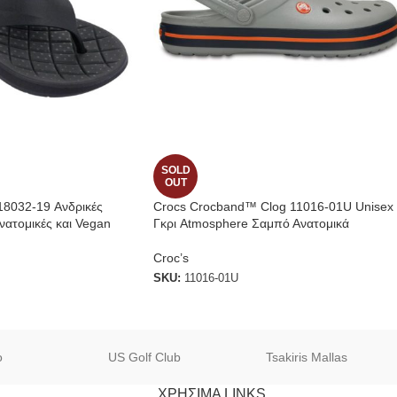
SOLD
OUT
 18032-19 Ανδρικές
Crocs Crocband™ Clog 11016-01U Unisex
ατομικές και Vegan
Γκρι Atmosphere Σαμπό Ανατομικά
Croc’s
B
SKU:
11016-01U
o
US Golf Club
Tsakiris Mallas
ΧΡΗΣΙΜΑ LINKS