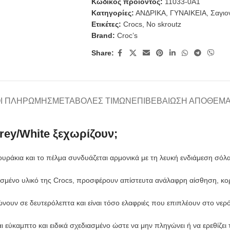
Κωδικός προϊόντος:
11033-0A1
Κατηγορίες:
ΑΝΔΡΙΚΑ
,
ΓΥΝΑΙΚΕΙΑ
,
Σαγιο
Ετικέτες:
Crocs
,
No skroutz
Brand:
Croc’s
Share:
Ι ΠΛΗΡΩΜΉΣ
ΜΕΤΑΒΟΛΈΣ ΤΙΜΏΝ
ΕΠΙΒΕΒΑΊΩΣΗ ΑΠΟΘΈΜ
Grey/White ξεχωρίζουν;
υράκια και το πέλμα συνδυάζεται αρμονικά με τη λευκή ενδιάμεση σόλα
σμένο υλικό της Crocs, προσφέρουν απίστευτα ανάλαφρη αίσθηση, κο
υν σε δευτερόλεπτα και είναι τόσο ελαφριές που επιπλέουν στο νερό 
ι εύκαμπτο και ειδικά σχεδιασμένο ώστε να μην πληγώνει ή να ερεθίζε