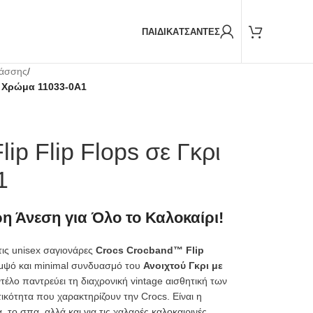
Παραδόσεις και με
BOX NOW
ΠΑΙΔΙΚΑ
ΤΣΑΝΤΕΣ
λάσσης
/
ι Χρώμα 11033-0A1
ip Flip Flops σε Γκρι
1
η Άνεση για Όλο το Καλοκαίρι!
τις unisex σαγιονάρες
Crocs Crocband™ Flip
ομψό και minimal συνδυασμό του
Ανοιχτού Γκρι με
ντέλο παντρεύει τη διαχρονική vintage αισθητική των
ικότητα που χαρακτηρίζουν την Crocs. Είναι η
α, το σπα, αλλά και για τις χαλαρές καλοκαιρινές