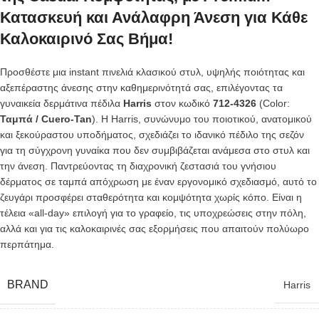
Κατασκευή και Ανάλαφρη Άνεση για Κάθε
Καλοκαιρινό Σας Βήμα!
Προσθέστε μια instant πινελιά κλασικού στυλ, υψηλής ποιότητας και
αξεπέραστης άνεσης στην καθημερινότητά σας, επιλέγοντας τα
γυναικεία δερμάτινα πέδιλα
Harris
στον κωδικό
712-4326
(Color:
Ταμπά / Cuero-Tan
). Η Harris, συνώνυμο του ποιοτικού, ανατομικού
και ξεκούραστου υποδήματος, σχεδιάζει το ιδανικό πέδιλο της σεζόν
για τη σύγχρονη γυναίκα που δεν συμβιβάζεται ανάμεσα στο στυλ και
την άνεση. Παντρεύοντας τη διαχρονική ζεστασιά του γνήσιου
δέρματος σε ταμπά απόχρωση με έναν εργονομικό σχεδιασμό, αυτό το
ζευγάρι προσφέρει σταθερότητα και κομψότητα χωρίς κόπο. Είναι η
τέλεια «all-day» επιλογή για το γραφείο, τις υποχρεώσεις στην πόλη,
αλλά και για τις καλοκαιρινές σας εξορμήσεις που απαιτούν πολύωρο
περπάτημα.
BRAND
Harris