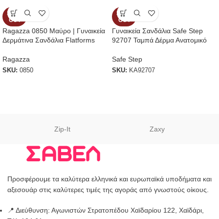
SOLD
SOLD
OUT
OUT
Ragazza 0850 Μαύρο | Γυναικεία
Γυναικεία Σανδάλια Safe Step
Δερμάτινα Σανδάλια Flatforms
92707 Ταμπά Δέρμα Ανατομικό
Ragazza
Safe Step
SKU:
0850
SKU:
KA92707
Zip-It
Zaxy
Προσφέρουμε τα καλύτερα ελληνικά και ευρωπαϊκά υποδήματα και
αξεσουάρ στις καλύτερες τιμές της αγοράς από γνωστούς οίκους.
📍 Διεύθυνση: Αγωνιστών Στρατοπέδου Χαϊδαρίου 122, Χαϊδάρι,