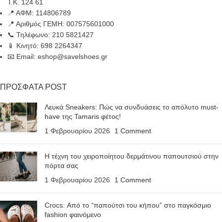
Τ.Κ. 124 61
📍 ΑΦΜ: 114806789
📍 Αριθμός ΓΕΜΗ: 007575601000
📞 Τηλέφωνο: 210 5821427
📱 Κινητό: 698 2264347
📧 Email: eshop@savelshoes.gr
ΠΡΟΣΦΑΤΑ POST
Λευκά Sneakers: Πώς να συνδυάσεις το απόλυτο must-
have της Tamaris φέτος!
1 Φεβρουαρίου 2026
1 Comment
Η τέχνη του χειροποίητου δερμάτινου παπουτσιού στην
πόρτα σας
1 Φεβρουαρίου 2026
1 Comment
Crocs: Από το “παπούτσι του κήπου” στο παγκόσμιο
fashion φαινόμενο