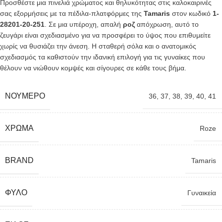
Προσθέστε μια πινελιά χρώματος και θηλυκότητας στις καλοκαιρινές
σας εξορμήσεις με τα πέδιλα-πλατφόρμες της
Tamaris
στον κωδικό
1-
28201-20-251
. Σε μια υπέροχη, απαλή
ροζ
απόχρωση, αυτό το
ζευγάρι είναι σχεδιασμένο για να προσφέρει το ύψος που επιθυμείτε
χωρίς να θυσιάζει την άνεση. Η σταθερή σόλα και ο ανατομικός
σχεδιασμός τα καθιστούν την ιδανική επιλογή για τις γυναίκες που
θέλουν να νιώθουν κομψές και σίγουρες σε κάθε τους βήμα.
ΝΟΎΜΕΡΟ
36
,
37
,
38
,
39
,
40
,
41
ΧΡΏΜΑ
Roze
BRAND
Tamaris
ΦΎΛΟ
Γυναικεία