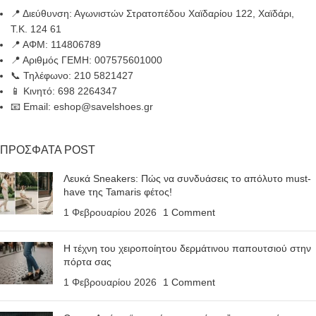
📍 Διεύθυνση: Αγωνιστών Στρατοπέδου Χαϊδαρίου 122, Χαϊδάρι,
Τ.Κ. 124 61
📍 ΑΦΜ: 114806789
📍 Αριθμός ΓΕΜΗ: 007575601000
📞 Τηλέφωνο: 210 5821427
📱 Κινητό: 698 2264347
📧 Email: eshop@savelshoes.gr
ΠΡΟΣΦΑΤΑ POST
Λευκά Sneakers: Πώς να συνδυάσεις το απόλυτο must-
have της Tamaris φέτος!
1 Φεβρουαρίου 2026
1 Comment
Η τέχνη του χειροποίητου δερμάτινου παπουτσιού στην
πόρτα σας
1 Φεβρουαρίου 2026
1 Comment