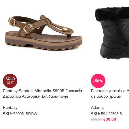
SOLD
-50%
OUT
Fantasy Sandals Mirabella S9005 Γυναικεία
Γυναικεία μποτάκια 
Δερμάτινα Ανατομικά Σανδάλια Καφέ
σε μαύρο χρώμα
Fantasy
Adams
SKU:
S9005_BROW
SKU:
591-22508-B
€
30.00
€
60.00