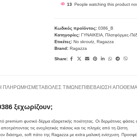
13
People watching this product no
Κωδικός προϊόντος:
0386_B
Κατηγορίες:
ΓΥΝΑΙΚΕΙΑ
,
Πλατφόρμες-Πέδ
Ετικέτες:
No skroutz
,
Ragazza
Brand:
Ragazza
Share:
Ι ΠΛΗΡΩΜΉΣ
ΜΕΤΑΒΟΛΈΣ ΤΙΜΏΝ
ΕΠΙΒΕΒΑΊΩΣΗ ΑΠΟΘΈΜ
0386 ξεχωρίζουν;
 premium φυσικό δέρμα εξαιρετικής ποιότητας. Οι δερμάτινες φάσες α
ποτρέποντας τις ενοχλητικές πιέσεις και τις πληγές από τη ζέστη.
τον διάσημο, soft πάτο της Ragazza με extra μαλακή ενίσχυση. Προσφ