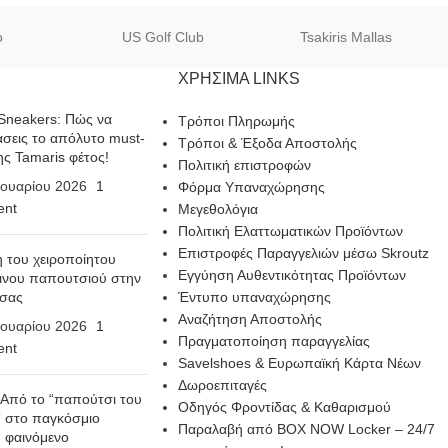
o
US Golf Club
Tsakiris Mallas
ΧΡΗΣΙΜΑ LINKS
Sneakers: Πώς να
Τρόποι Πληρωμής
σεις το απόλυτο must-
Τρόποι & Έξοδα Αποστολής
ης Tamaris φέτος!
Πολιτική επιστροφών
ουαρίου 2026
1
Φόρμα Υπαναχώρησης
nt
Μεγεθολόγια
Πολιτική Ελαττωματικών Προϊόντων
Επιστροφές Παραγγελιών μέσω Skroutz
η του χειροποίητου
Εγγύηση Αυθεντικότητας Προϊόντων
ινου παπουτσιού στην
 σας
Έντυπο υπαναχώρησης
Αναζήτηση Αποστολής
ουαρίου 2026
1
Πραγματοποίηση παραγγελίας
nt
Savelshoes & Ευρωπαϊκή Κάρτα Νέων
Δωροεπιταγές
 Από το “παπούτσι του
Οδηγός Φροντίδας & Καθαρισμού
 στο παγκόσμιο
Παραλαβή από BOX NOW Locker – 24/7
n φαινόμενο