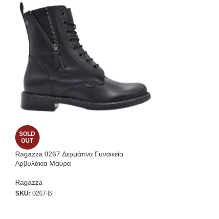
SOLD
SOLD
OUT
OUT
Ragazza 0267 Δερμάτινα Γυναικεία
Γυναικεία Tamari
Αρβυλάκια Μαύρα
Μαύρο
Ragazza
SKU:
1-25342-23 B
SKU:
0267-B