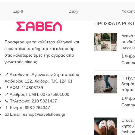
Zip-It
Zaxy
Yokon
ΠΡΟΣΦΑΤΑ POST
Λευκά 
συνδυά
Προσφέρουμε τα καλύτερα ελληνικά και
have τ
ευρωπαϊκά υποδήματα και αξεσουάρ
στις καλύτερες τιμές της αγοράς από
1 Φεβρ
γνωστούς οίκους.
Comme
📍 Διεύθυνση: Αγωνιστών Στρατοπέδου
Η τέχν
Χαϊδαρίου 122, Χαϊδάρι, Τ.Κ. 124 61
δερμάτ
📍 ΑΦΜ: 114806789
πόρτα
📍 Αριθμός ΓΕΜΗ: 007575601000
1 Φεβρ
📞 Τηλέφωνο: 210 5821427
Comme
📱 Κινητό: 698 2264347
📧 Email: eshop@savelshoes.gr
Crocs:
κήπου”
fashio