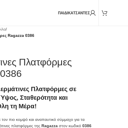
Παραδόσεις και με
BOX NOW
ΠΑΙΔΙΚΑ
ΤΣΑΝΤΕΣ
ιλα
/
ρες Ragazza 0386
τινες Πλατφόρμες
 0386
Δερμάτινες Πλατφόρμες σε
Ύψος, Σταθερότητα και
Όλη τη Μέρα!
ε τον πιο κομψό και αναπαυτικό σύμμαχο για τα
ρμάτινες πλατφόρμες της
Ragazza
στον κωδικό
0386