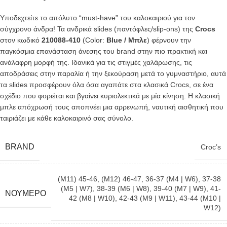
Υποδεχτείτε το απόλυτο “must-have” του καλοκαιριού για τον
σύγχρονο άνδρα! Τα ανδρικά slides (παντόφλες/slip-ons) της
Crocs
στον κωδικό
210088-410
(Color:
Blue / Μπλε
) φέρνουν την
παγκόσμια επανάσταση άνεσης του brand στην πιο πρακτική και
ανάλαφρη μορφή της. Ιδανικά για τις στιγμές χαλάρωσης, τις
αποδράσεις στην παραλία ή την ξεκούραση μετά το γυμναστήριο, αυτά
τα slides προσφέρουν όλα όσα αγαπάτε στα κλασικά Crocs, σε ένα
σχέδιο που φοριέται και βγαίνει κυριολεκτικά με μία κίνηση. Η κλασική
μπλε απόχρωσή τους αποπνέει μια αρρενωπή, ναυτική αισθητική που
ταιριάζει με κάθε καλοκαιρινό σας σύνολο.
BRAND
Croc’s
(M11) 45-46
,
(M12) 46-47
,
36-37 (M4 | W6)
,
37-38
(M5 | W7)
,
38-39 (M6 | W8)
,
39-40 (M7 | W9)
,
41-
ΝΟΎΜΕΡΟ
42 (M8 | W10)
,
42-43 (M9 | W11)
,
43-44 (M10 |
W12)