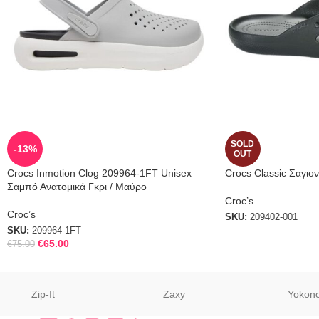
SOLD
-13%
OUT
Crocs Inmotion Clog 209964-1FT Unisex
Crocs Classic Σαγι
Σαμπό Ανατομικά Γκρι / Μαύρο
Croc’s
Croc’s
SKU:
209402-001
SKU:
209964-1FT
€
65.00
€
75.00
Zip-It
Zaxy
Yokon