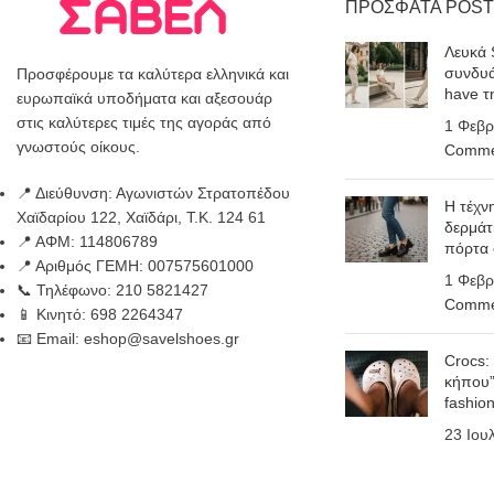
ΠΡΟΣΦΑΤΑ POST
Λευκά 
συνδυά
Προσφέρουμε τα καλύτερα ελληνικά και
have τ
ευρωπαϊκά υποδήματα και αξεσουάρ
στις καλύτερες τιμές της αγοράς από
1 Φεβρ
γνωστούς οίκους.
Comme
📍 Διεύθυνση: Αγωνιστών Στρατοπέδου
Η τέχν
Χαϊδαρίου 122, Χαϊδάρι, Τ.Κ. 124 61
δερμάτ
📍 ΑΦΜ: 114806789
πόρτα
📍 Αριθμός ΓΕΜΗ: 007575601000
1 Φεβρ
📞 Τηλέφωνο: 210 5821427
Comme
📱 Κινητό: 698 2264347
📧 Email: eshop@savelshoes.gr
Crocs:
κήπου”
fashio
23 Ιου