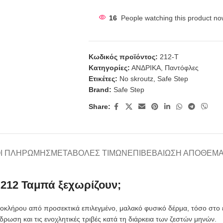
16
People watching this product no
Κωδικός προϊόντος:
212-Τ
Κατηγορίες:
ΑΝΔΡΙΚΑ
,
Παντόφλες
Ετικέτες:
No skroutz
,
Safe Step
Brand:
Safe Step
Share:
Ι ΠΛΗΡΩΜΉΣ
ΜΕΤΑΒΟΛΈΣ ΤΙΜΏΝ
ΕΠΙΒΕΒΑΊΩΣΗ ΑΠΟΘΈΜ
n 212 Ταμπά ξεχωρίζουν;
κλήρου από προσεκτικά επιλεγμένο, μαλακό φυσικό δέρμα, τόσο στο ε
ρωση και τις ενοχλητικές τριβές κατά τη διάρκεια των ζεστών μηνών.