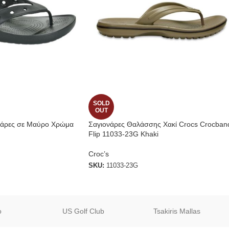
SOLD
OUT
ονάρες σε Μαύρο Χρώμα
Σαγιονάρες Θαλάσσης Χακί Crocs Crocban
Flip 11033-23G Khaki
Croc’s
SKU:
11033-23G
o
US Golf Club
Tsakiris Mallas