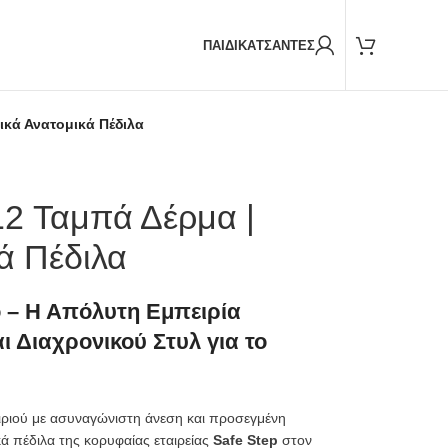
Παραδόσεις και με
BOX NOW
ΠΑΙΔΙΚΑ
ΤΣΑΝΤΕΣ
ικά Ανατομικά Πέδιλα
12 Ταμπά Δέρμα |
ά Πέδιλα
ο – Η Απόλυτη Εμπειρία
ι Διαχρονικού Στυλ για το
αιριού με ασυναγώνιστη άνεση και προσεγμένη
κά πέδιλα της κορυφαίας εταιρείας
Safe Step
στον