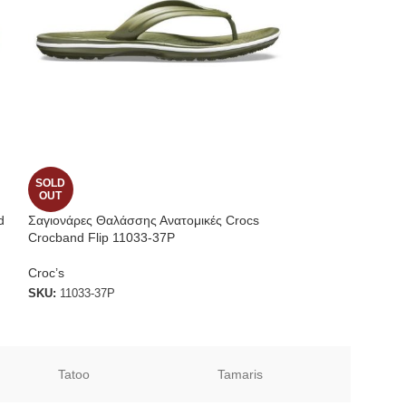
SOLD
SOLD
OUT
OUT
d
Σαγιονάρες Θαλάσσης Ανατομικές Crocs
Prima ανδρικό δε
Crocband Flip 11033-37P
SKU:
233-B
Croc’s
SKU:
11033-37P
Tatoo
Tamaris
Sof