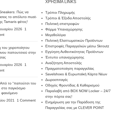
ΧΡΗΣΙΜΑ LINKS
Sneakers: Πώς να
Τρόποι Πληρωμής
σεις το απόλυτο must-
Τρόποι & Έξοδα Αποστολής
ης Tamaris φέτος!
Πολιτική επιστροφών
ουαρίου 2026
1
Φόρμα Υπαναχώρησης
nt
Μεγεθολόγια
Πολιτική Ελαττωματικών Προϊόντων
Επιστροφές Παραγγελιών μέσω Skroutz
η του χειροποίητου
Εγγύηση Αυθεντικότητας Προϊόντων
ινου παπουτσιού στην
 σας
Έντυπο υπαναχώρησης
Αναζήτηση Αποστολής
ουαρίου 2026
1
Πραγματοποίηση παραγγελίας
nt
Savelshoes & Ευρωπαϊκή Κάρτα Νέων
Δωροεπιταγές
 Από το “παπούτσι του
Οδηγός Φροντίδας & Καθαρισμού
 στο παγκόσμιο
Παραλαβή από BOX NOW Locker – 24/7
n φαινόμενο
στην πόρτα σας!
λίου 2021
1 Comment
Ενημέρωση για την Παράδοση της
Παραγγελίας σας με CLEVER POINT