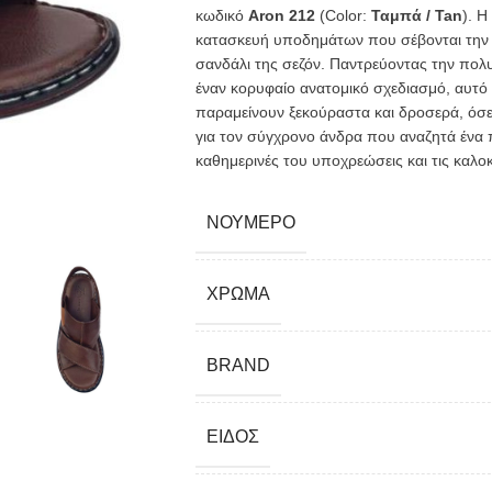
κωδικό
Aron 212
(Color:
Ταμπά / Tan
). Η
κατασκευή υποδημάτων που σέβονται την υ
σανδάλι της σεζόν. Παντρεύοντας την πολυ
έναν κορυφαίο ανατομικό σχεδιασμό, αυτό 
παραμείνουν ξεκούραστα και δροσερά, όσες
για τον σύγχρονο άνδρα που αναζητά ένα π
καθημερινές του υποχρεώσεις και τις καλο
ΝΟΎΜΕΡΟ
ΧΡΏΜΑ
BRAND
ΕΊΔΟΣ