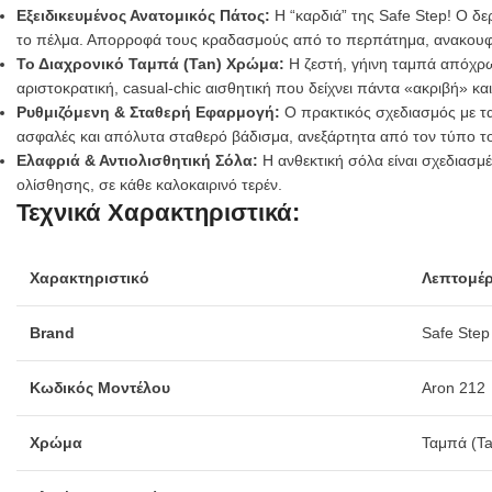
Εξειδικευμένος Ανατομικός Πάτος:
Η “καρδιά” της Safe Step! Ο δε
το πέλμα. Απορροφά τους κραδασμούς από το περπάτημα, ανακουφίζ
Το Διαχρονικό Ταμπά (Tan) Χρώμα:
Η ζεστή, γήινη ταμπά απόχρω
αριστοκρατική, casual-chic αισθητική που δείχνει πάντα «ακριβή» και
Ρυθμιζόμενη & Σταθερή Εφαρμογή:
Ο πρακτικός σχεδιασμός με τα
ασφαλές και απόλυτα σταθερό βάδισμα, ανεξάρτητα από τον τύπο τ
Ελαφριά & Αντιολισθητική Σόλα:
Η ανθεκτική σόλα είναι σχεδιασμ
ολίσθησης, σε κάθε καλοκαιρινό τερέν.
Τεχνικά Χαρακτηριστικά:
Χαρακτηριστικό
Λεπτομέρ
Brand
Safe Step
Κωδικός Μοντέλου
Aron 212
Χρώμα
Ταμπά (Ta