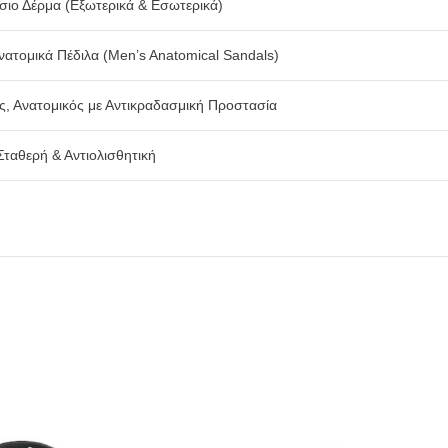
ιο Δέρμα (Εξωτερικά & Εσωτερικά)
νατομικά Πέδιλα (Men’s Anatomical Sandals)
ς, Ανατομικός με Αντικραδασμική Προστασία
Σταθερή & Αντιολισθητική