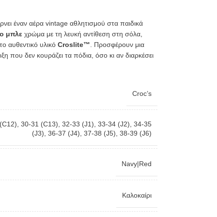
ρνει έναν αέρα vintage αθλητισμού στα παιδικά
ο μπλε
χρώμα με τη λευκή αντίθεση στη σόλα,
το αυθεντικό υλικό
Croslite™
. Προσφέρουν μια
η που δεν κουράζει τα πόδια, όσο κι αν διαρκέσει
Croc’s
(C12)
,
30-31 (C13)
,
32-33 (J1)
,
33-34 (J2)
,
34-35
(J3)
,
36-37 (J4)
,
37-38 (J5)
,
38-39 (J6)
Navy|Red
Καλοκαίρι