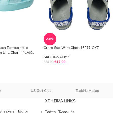
-50%
μικά Παπουτσάκια
Crocs Star Wars Clocs 16277-OY7
ι Lina Charm Γαλάζιο
SKU:
16277-OY7
€
17.00
€
34.00
o
US Golf Club
Tsakiris Mallas
ΧΡΗΣΙΜΑ LINKS
Sneakers: Πώς να
Τρόποι Πληρωμής