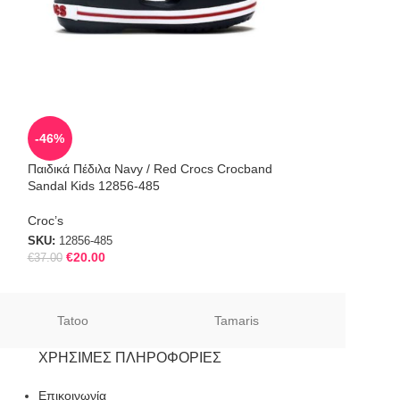
SOLD
-46%
OUT
Παιδικά Πέδιλα Navy / Red Crocs Crocband
Crocs Παιδικά Αν
Sandal Kids 12856-485
Θαλάσσης Crocba
Croc’s
SKU:
12856-4SL
SKU:
12856-485
€
20.00
€
37.00
Tatoo
Tamaris
Sof
ΧΡΉΣΙΜΕΣ ΠΛΗΡΟΦΟΡΊΕΣ
Επικοινωνία