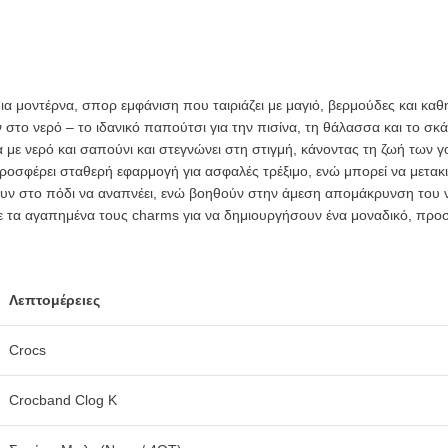
μια μοντέρνα, σπορ εμφάνιση που ταιριάζει με μαγιό, βερμούδες και καθ
 στο νερό – το ιδανικό παπούτσι για την πισίνα, τη θάλασσα και το σκ
 με νερό και σαπούνι και στεγνώνει στη στιγμή, κάνοντας τη ζωή των γ
οσφέρει σταθερή εφαρμογή για ασφαλές τρέξιμο, ενώ μπορεί να μετακι
ουν στο πόδι να αναπνέει, ενώ βοηθούν στην άμεση απομάκρυνση του ν
 τα αγαπημένα τους charms για να δημιουργήσουν ένα μοναδικό, προσ
Λεπτομέρειες
Crocs
Crocband Clog K