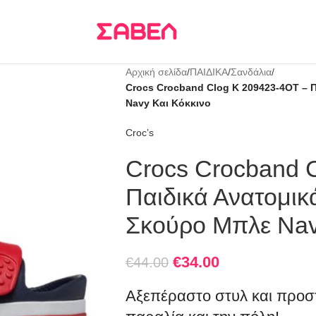
Τρεις δόσεις
KLARNA
Αρχική σελίδα
/
ΠΑΙΔΙΚΑ
/
Σανδάλια
/
Crocs Crocband Clog K 209423-4OT – Π
Navy Και Κόκκινο
Croc’s
Crocs Crocband 
Παιδικά Ανατομικ
Σκούρο Μπλε Nav
€
34.00
€
44.00
Αξεπέραστο στυλ και προστ