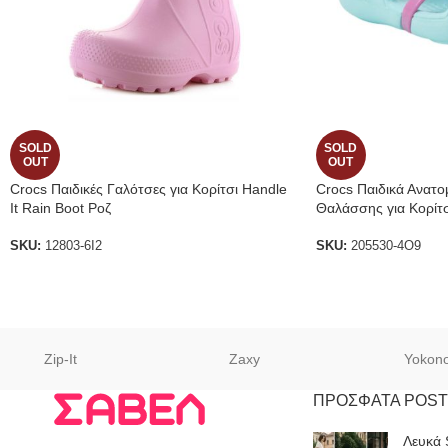
SOLD
SOLD
OUT
OUT
Crocs Παιδικές Γαλότσες για Κορίτσι Handle
Crocs Παιδικά Ανατο
It Rain Boot Ροζ
Θαλάσσης για Κορίτσ
SKU:
12803-6I2
SKU:
205530-4O9
Zip-It
Zaxy
Yokon
ΠΡΟΣΦΑΤΑ POST
Λευκά 