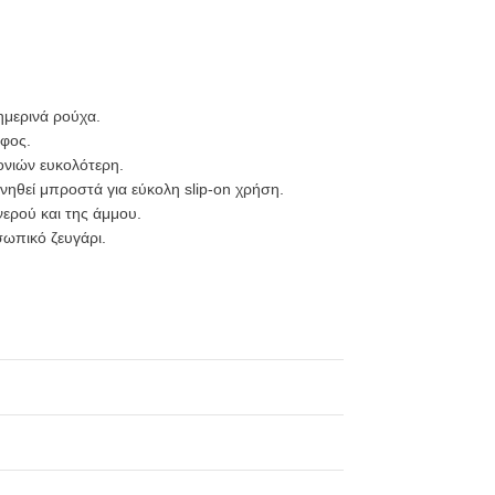
ημερινά ρούχα.
άφος.
ονιών ευκολότερη.
νηθεί μπροστά για εύκολη slip-on χρήση.
ερού και της άμμου.
ωπικό ζευγάρι.