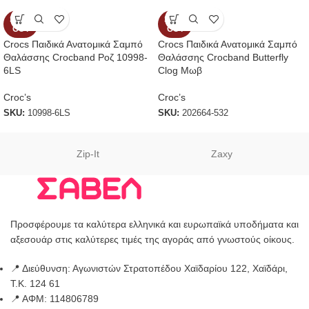
SOLD
SOLD
OUT
OUT
Crocs Παιδικά Ανατομικά Σαμπό
Crocs Παιδικά Ανατομικά Σαμπό
Θαλάσσης Crocband Ροζ 10998-
Θαλάσσης Crocband Butterfly
6LS
Clog Μωβ
Croc’s
Croc’s
SKU:
10998-6LS
SKU:
202664-532
Zip-It
Zaxy
Προσφέρουμε τα καλύτερα ελληνικά και ευρωπαϊκά υποδήματα και
αξεσουάρ στις καλύτερες τιμές της αγοράς από γνωστούς οίκους.
📍 Διεύθυνση: Αγωνιστών Στρατοπέδου Χαϊδαρίου 122, Χαϊδάρι,
Τ.Κ. 124 61
📍 ΑΦΜ: 114806789