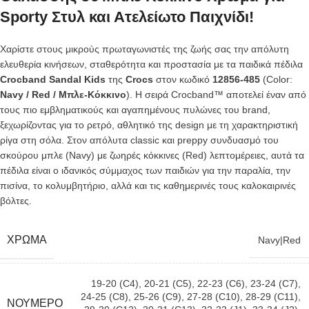
Sporty Στυλ και Ατελείωτο Παιχνίδι!
Χαρίστε στους μικρούς πρωταγωνιστές της ζωής σας την απόλυτη
ελευθερία κινήσεων, σταθερότητα και προστασία με τα παιδικά πέδιλα
Crocband Sandal Kids
της
Crocs
στον κωδικό
12856-485
(Color:
Navy / Red / Μπλε-Κόκκινο
). Η σειρά Crocband™ αποτελεί έναν από
τους πιο εμβληματικούς και αγαπημένους πυλώνες του brand,
ξεχωρίζοντας για το ρετρό, αθλητικό της design με τη χαρακτηριστική
ρίγα στη σόλα. Στον απόλυτα classic και preppy συνδυασμό του
σκούρου μπλε (Navy) με ζωηρές κόκκινες (Red) λεπτομέρειες, αυτά τα
πέδιλα είναι ο ιδανικός σύμμαχος των παιδιών για την παραλία, την
πισίνα, το κολυμβητήριο, αλλά και τις καθημερινές τους καλοκαιρινές
βόλτες.
ΧΡΏΜΑ
Navy|Red
19-20 (C4)
,
20-21 (C5)
,
22-23 (C6)
,
23-24 (C7)
,
24-25 (C8)
,
25-26 (C9)
,
27-28 (C10)
,
28-29 (C11)
,
ΝΟΎΜΕΡΟ