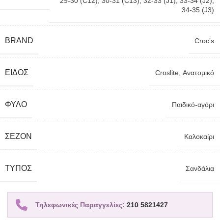
29-30 (C12)
,
30-31 (C13)
,
32-33 (J1)
,
33-34 (J2)
,
34-35 (J3)
BRAND
Croc’s
ΕΊΔΟΣ
Croslite
,
Ανατομικό
ΦΎΛΟ
Παιδικό-αγόρι
ΣΕΖΌΝ
Καλοκαίρι
TΎΠΟΣ
Σανδάλια
Τηλεφωνικές Παραγγελίες:
210 5821427