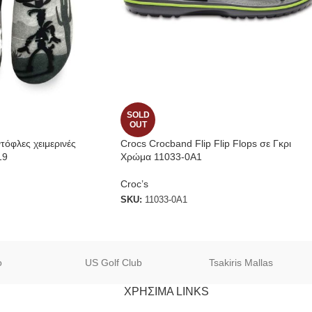
SOLD
OUT
τόφλες χειμερινές
Crocs Crocband Flip Flip Flops σε Γκρι
19
Χρώμα 11033-0A1
Croc’s
SKU:
11033-0A1
o
US Golf Club
Tsakiris Mallas
ΧΡΗΣΙΜΑ LINKS