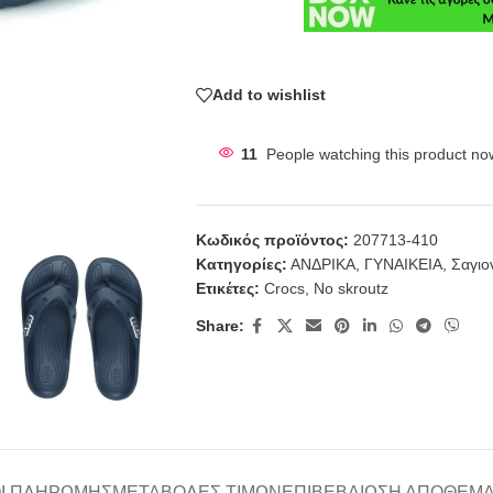
Add to wishlist
11
People watching this product no
Κωδικός προϊόντος:
207713-410
Κατηγορίες:
ΑΝΔΡΙΚΑ
,
ΓΥΝΑΙΚΕΙΑ
,
Σαγιο
Ετικέτες:
Crocs
,
No skroutz
Share:
Ι ΠΛΗΡΩΜΉΣ
ΜΕΤΑΒΟΛΈΣ ΤΙΜΏΝ
ΕΠΙΒΕΒΑΊΩΣΗ ΑΠΟΘΈΜ