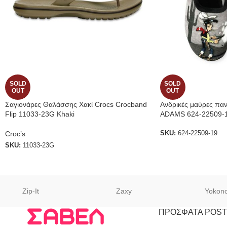
SOLD
SOLD
OUT
OUT
Σαγιονάρες Θαλάσσης Χακί Crocs Crocband
Ανδρικές μαύρες παν
Flip 11033-23G Khaki
ADAMS 624-22509-
Croc’s
SKU:
624-22509-19
SKU:
11033-23G
Zip-It
Zaxy
Yokon
ΠΡΟΣΦΑΤΑ POST