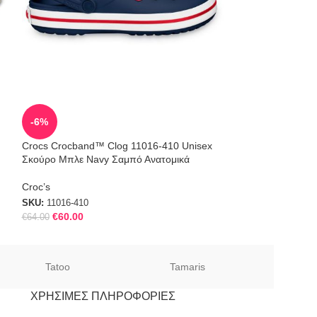
SOLD
-6%
OUT
Crocs Crocband™ Clog 11016-410 Unisex
Crocs Classic Αν
Σκούρο Μπλε Navy Σαμπό Ανατομικά
Πράσινο 10001-3
Croc’s
SKU:
10001-308
SKU:
11016-410
€
60.00
€
64.00
Tatoo
Tamaris
Sof
ΧΡΉΣΙΜΕΣ ΠΛΗΡΟΦΟΡΊΕΣ