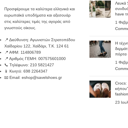
Λευκά 
συνδυά
Προσφέρουμε τα καλύτερα ελληνικά και
have τ
ευρωπαϊκά υποδήματα και αξεσουάρ
στις καλύτερες τιμές της αγοράς από
1 Φεβρ
γνωστούς οίκους.
Comme
📍 Διεύθυνση: Αγωνιστών Στρατοπέδου
Η τέχν
Χαϊδαρίου 122, Χαϊδάρι, Τ.Κ. 124 61
δερμάτ
📍 ΑΦΜ: 114806789
πόρτα
📍 Αριθμός ΓΕΜΗ: 007575601000
1 Φεβρ
📞 Τηλέφωνο: 210 5821427
Comme
📱 Κινητό: 698 2264347
📧 Email: eshop@savelshoes.gr
Crocs:
κήπου”
fashio
23 Ιου