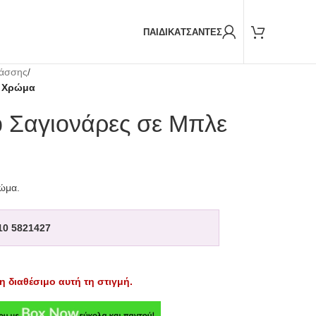
Παραδόσεις και με
BOX NOW
ΠΑΙΔΙΚΑ
ΤΣΑΝΤΕΣ
λάσσης
/
ε Χρώμα
ip Σαγιονάρες σε Μπλε
ρώμα.
10 5821427
η διαθέσιμο αυτή τη στιγμή.