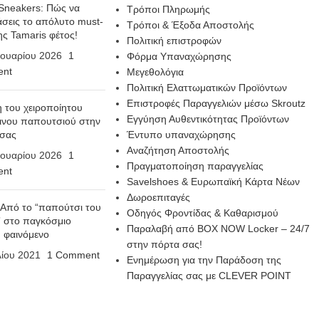
Sneakers: Πώς να
Τρόποι Πληρωμής
σεις το απόλυτο must-
Τρόποι & Έξοδα Αποστολής
ης Tamaris φέτος!
Πολιτική επιστροφών
ουαρίου 2026
1
Φόρμα Υπαναχώρησης
nt
Μεγεθολόγια
Πολιτική Ελαττωματικών Προϊόντων
Επιστροφές Παραγγελιών μέσω Skroutz
η του χειροποίητου
Εγγύηση Αυθεντικότητας Προϊόντων
ινου παπουτσιού στην
 σας
Έντυπο υπαναχώρησης
Αναζήτηση Αποστολής
ουαρίου 2026
1
Πραγματοποίηση παραγγελίας
nt
Savelshoes & Ευρωπαϊκή Κάρτα Νέων
Δωροεπιταγές
 Από το “παπούτσι του
Οδηγός Φροντίδας & Καθαρισμού
 στο παγκόσμιο
Παραλαβή από BOX NOW Locker – 24/7
n φαινόμενο
στην πόρτα σας!
λίου 2021
1 Comment
Ενημέρωση για την Παράδοση της
Παραγγελίας σας με CLEVER POINT