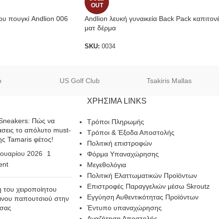
OUT
ου πουγκί Andlion 006
Andlion λευκή γυναικεία Back Pack καπιτον
ματ δέρμα
SKU:
0034
o
US Golf Club
Tsakiris Mallas
ΧΡΗΣΙΜΑ LINKS
Sneakers: Πώς να
Τρόποι Πληρωμής
σεις το απόλυτο must-
Τρόποι & Έξοδα Αποστολής
ης Tamaris φέτος!
Πολιτική επιστροφών
ουαρίου 2026
1
Φόρμα Υπαναχώρησης
nt
Μεγεθολόγια
Πολιτική Ελαττωματικών Προϊόντων
Επιστροφές Παραγγελιών μέσω Skroutz
η του χειροποίητου
Εγγύηση Αυθεντικότητας Προϊόντων
ινου παπουτσιού στην
 σας
Έντυπο υπαναχώρησης
Αναζήτηση Αποστολής