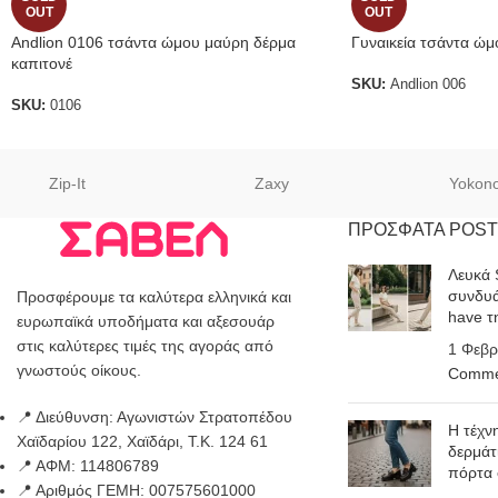
OUT
OUT
Andlion 0106 τσάντα ώμου μαύρη δέρμα
Γυναικεία τσάντα ώμ
καπιτονέ
SKU:
Andlion 006
SKU:
0106
Zip-It
Zaxy
Yokon
ΠΡΟΣΦΑΤΑ POST
Λευκά 
συνδυά
Προσφέρουμε τα καλύτερα ελληνικά και
have τ
ευρωπαϊκά υποδήματα και αξεσουάρ
στις καλύτερες τιμές της αγοράς από
1 Φεβρ
γνωστούς οίκους.
Comme
📍 Διεύθυνση: Αγωνιστών Στρατοπέδου
Η τέχν
Χαϊδαρίου 122, Χαϊδάρι, Τ.Κ. 124 61
δερμάτ
📍 ΑΦΜ: 114806789
πόρτα
📍 Αριθμός ΓΕΜΗ: 007575601000