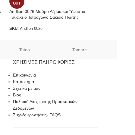
OUT
OUT
έ
Andlion 0026 Μαύρο Δέρμα και Ύφασμα
Andlion 0023 μαύ
Γυναικείο Τετράγωνο Σακίδιο Πλάτης
τσάντα ώμου
SKU:
Andlion 0026
SKU:
0023
Tatoo
Tamaris
Sof
ΧΡΉΣΙΜΕΣ ΠΛΗΡΟΦΟΡΊΕΣ
Επικοινωνία
Κατάστημα
Σχετικά με μας
Blog
Πολιτική Διαχείρισης Προσωπικών
Δεδομένων
Συχνές ερωτήσεις- FAQS