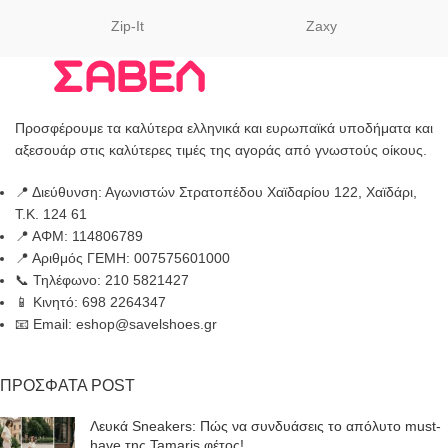
Zip-It
Zaxy
Προσφέρουμε τα καλύτερα ελληνικά και ευρωπαϊκά υποδήματα και
αξεσουάρ στις καλύτερες τιμές της αγοράς από γνωστούς οίκους.
📍 Διεύθυνση: Αγωνιστών Στρατοπέδου Χαϊδαρίου 122, Χαϊδάρι,
Τ.Κ. 124 61
📍 ΑΦΜ: 114806789
📍 Αριθμός ΓΕΜΗ: 007575601000
📞 Τηλέφωνο: 210 5821427
📱 Κινητό: 698 2264347
📧 Email: eshop@savelshoes.gr
ΠΡΟΣΦΑΤΑ POST
Λευκά Sneakers: Πώς να συνδυάσεις το απόλυτο must-
have της Tamaris φέτος!