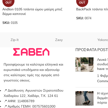
OUT
OUT
Andlion 0105 τσάντα ώμου μαύρη μπεζ
BackPack τσάντα πλ
δέρμα καπιτονέ
SKU:
0074
SKU:
0105
Zip-It
Zaxy
Yokon
ΠΡΟΣΦΑΤΑ POST
Λευκά 
συνδυά
Προσφέρουμε τα καλύτερα ελληνικά και
have τ
ευρωπαϊκά υποδήματα και αξεσουάρ
στις καλύτερες τιμές της αγοράς από
1 Φεβρ
γνωστούς οίκους.
Comme
📍 Διεύθυνση: Αγωνιστών Στρατοπέδου
Η τέχν
Χαϊδαρίου 122, Χαϊδάρι, Τ.Κ. 124 61
δερμάτ
📍 ΑΦΜ: 114806789
πόρτα
📍 Αριθμός ΓΕΜΗ: 007575601000