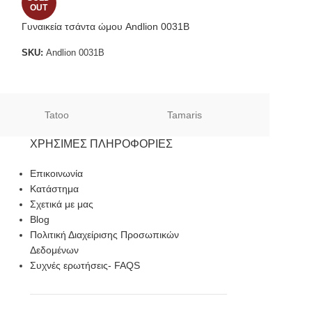
OUT
OUT
Γυναικεία τσάντα ώμου Andlion 0031B
Andlion 0019 μαύ
καπιτονέ ματ δέρ
SKU:
Andlion 0031B
SKU:
0019
Tatoo
Tamaris
Sof
ΧΡΉΣΙΜΕΣ ΠΛΗΡΟΦΟΡΊΕΣ
Επικοινωνία
Κατάστημα
Σχετικά με μας
Blog
Πολιτική Διαχείρισης Προσωπικών
Δεδομένων
Συχνές ερωτήσεις- FAQS