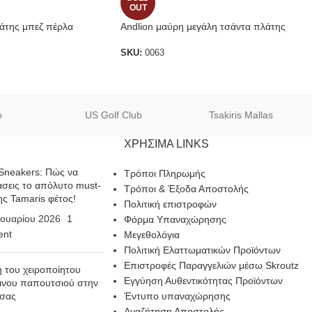
OUT
άτης μπεζ πέρλα
Andlion μαύρη μεγάλη τσάντα πλάτης
SKU:
0063
o
US Golf Club
Tsakiris Mallas
ΧΡΗΣΙΜΑ LINKS
Sneakers: Πώς να
Τρόποι Πληρωμής
σεις το απόλυτο must-
Τρόποι & Έξοδα Αποστολής
ης Tamaris φέτος!
Πολιτική επιστροφών
ουαρίου 2026
1
Φόρμα Υπαναχώρησης
nt
Μεγεθολόγια
Πολιτική Ελαττωματικών Προϊόντων
Επιστροφές Παραγγελιών μέσω Skroutz
η του χειροποίητου
Εγγύηση Αυθεντικότητας Προϊόντων
ινου παπουτσιού στην
 σας
Έντυπο υπαναχώρησης
Αναζήτηση Αποστολής