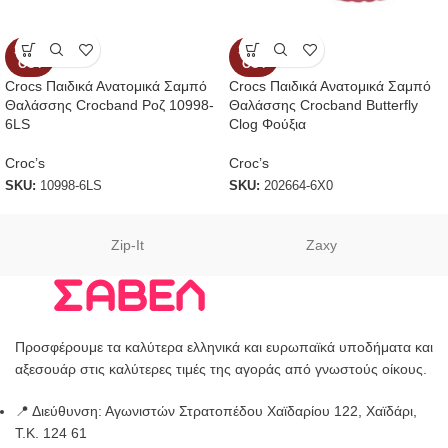
SOLD
SOLD
OUT
OUT
Crocs Παιδικά Ανατομικά Σαμπό
Crocs Παιδικά Ανατομικά Σαμπό
Θαλάσσης Crocband Ροζ 10998-
Θαλάσσης Crocband Butterfly
6LS
Clog Φούξια
Croc’s
Croc’s
SKU:
10998-6LS
SKU:
202664-6Χ0
Zip-It
Zaxy
Προσφέρουμε τα καλύτερα ελληνικά και ευρωπαϊκά υποδήματα και
αξεσουάρ στις καλύτερες τιμές της αγοράς από γνωστούς οίκους.
📍 Διεύθυνση: Αγωνιστών Στρατοπέδου Χαϊδαρίου 122, Χαϊδάρι,
Τ.Κ. 124 61