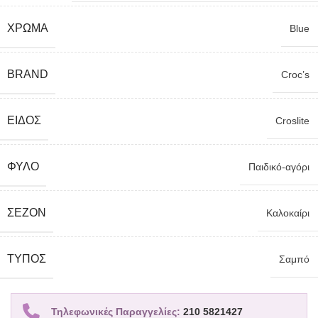
ΧΡΏΜΑ
Blue
BRAND
Croc’s
ΕΊΔΟΣ
Croslite
ΦΎΛΟ
Παιδικό-αγόρι
ΣΕΖΌΝ
Καλοκαίρι
TΎΠΟΣ
Σαμπό
Τηλεφωνικές Παραγγελίες:
210 5821427