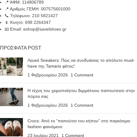
📍 ΑΦΜ: 114806789
📍 Αριθμός ΓΕΜΗ: 007575601000
📞 Τηλέφωνο: 210 5821427
📱 Κινητό: 698 2264347
📧 Email: eshop@savelshoes.gr
ΠΡΟΣΦΑΤΑ POST
Λευκά Sneakers: Πώς να συνδυάσεις το απόλυτο must-
have της Tamaris φέτος!
1 Φεβρουαρίου 2026
1 Comment
Η τέχνη του χειροποίητου δερμάτινου παπουτσιού στην
πόρτα σας
1 Φεβρουαρίου 2026
1 Comment
Crocs: Από το “παπούτσι του κήπου” στο παγκόσμιο
fashion φαινόμενο
23 Ιουλίου 2021
1 Comment