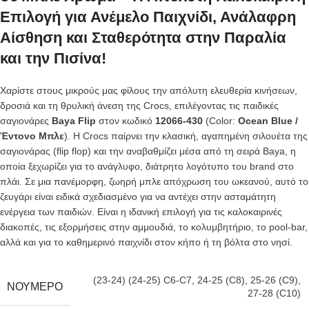
Επιλογή για Ανέμελο Παιχνίδι, Ανάλαφρη
Αίσθηση και Σταθερότητα στην Παραλία
και την Πισίνα!
Χαρίστε στους μικρούς μας φίλους την απόλυτη ελευθερία κινήσεων,
δροσιά και τη θρυλική άνεση της Crocs, επιλέγοντας τις παιδικές
σαγιονάρες
Baya Flip
στον κωδικό
12066-430
(Color:
Ocean Blue /
Έντονο Μπλε
). Η Crocs παίρνει την κλασική, αγαπημένη σιλουέτα της
σαγιονάρας (flip flop) και την αναβαθμίζει μέσα από τη σειρά Baya, η
οποία ξεχωρίζει για το ανάγλυφο, διάτρητο λογότυπο του brand στο
πλάι. Σε μια πανέμορφη, ζωηρή μπλε απόχρωση του ωκεανού, αυτό το
ζευγάρι είναι ειδικά σχεδιασμένο για να αντέχει στην ασταμάτητη
ενέργεια των παιδιών. Είναι η ιδανική επιλογή για τις καλοκαιρινές
διακοπές, τις εξορμήσεις στην αμμουδιά, το κολυμβητήριο, το pool-bar,
αλλά και για το καθημερινό παιχνίδι στον κήπο ή τη βόλτα στο νησί.
(23-24) (24-25) C6-C7
,
24-25 (C8)
,
25-26 (C9)
,
ΝΟΎΜΕΡΟ
27-28 (C10)