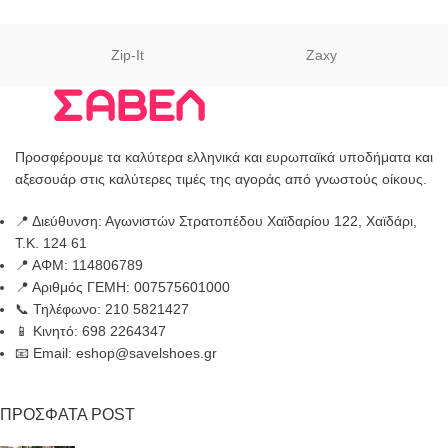
Zip-It
Zaxy
Προσφέρουμε τα καλύτερα ελληνικά και ευρωπαϊκά υποδήματα και
αξεσουάρ στις καλύτερες τιμές της αγοράς από γνωστούς οίκους.
📍 Διεύθυνση: Αγωνιστών Στρατοπέδου Χαϊδαρίου 122, Χαϊδάρι,
Τ.Κ. 124 61
📍 ΑΦΜ: 114806789
📍 Αριθμός ΓΕΜΗ: 007575601000
📞 Τηλέφωνο: 210 5821427
📱 Κινητό: 698 2264347
📧 Email: eshop@savelshoes.gr
ΠΡΟΣΦΑΤΑ POST