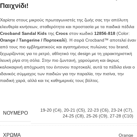
Παιχνίδι!
Χαρίστε στους μικρούς πρωταγωνιστές της ζωής σας την απόλυτη
ελευθερία κινήσεων, σταθερότητα και προστασία με τα παιδικά πέδιλα
Crocband Sandal Kids
της
Crocs
στον κωδικό
12856-818
(Color:
Orange / Tangerine / Πορτοκαλί
). Η σειρά Crocband™ αποτελεί έναν
από τους πιο εμβληματικούς και αγαπημένους πυλώνες του brand,
ξεχωρίζοντας για το ρετρό, αθλητικό της design με τη χαρακτηριστική
λευκή ρίγα στη σόλα. Στην πιο ζωντανή, χαρούμενη και άκρως
καλοκαιρινή απόχρωση του έντονου πορτοκαλί, αυτά τα πέδιλα είναι ο
ιδανικός σύμμαχος των παιδιών για την παραλία, την πισίνα, την
παιδική χαρά, αλλά και τις καθημερινές τους βόλτες.
19-20 (C4)
,
20-21 (C5)
,
22-23 (C6)
,
23-24 (C7)
,
ΝΟΎΜΕΡΟ
24-25 (C8)
,
25-26 (C9)
,
27-28 (C10)
ΧΡΏΜΑ
Orange