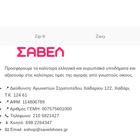
Zip-It
Zaxy
Προσφέρουμε τα καλύτερα ελληνικά και ευρωπαϊκά υποδήματα και
αξεσουάρ στις καλύτερες τιμές της αγοράς από γνωστούς οίκους.
📍 Διεύθυνση: Αγωνιστών Στρατοπέδου Χαϊδαρίου 122, Χαϊδάρι,
Τ.Κ. 124 61
📍 ΑΦΜ: 114806789
📍 Αριθμός ΓΕΜΗ: 007575601000
📞 Τηλέφωνο: 210 5821427
📱 Κινητό: 698 2264347
📧 Email: eshop@savelshoes.gr