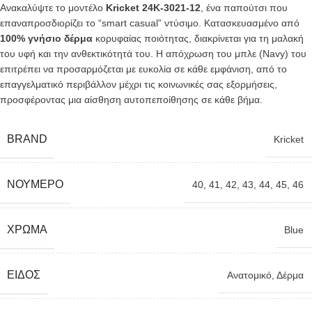
Ανακαλύψτε το μοντέλο
Kricket 24Κ-3021-12
, ένα παπούτσι που
επαναπροσδιορίζει το “smart casual” ντύσιμο. Κατασκευασμένο από
100% γνήσιο δέρμα
κορυφαίας ποιότητας, διακρίνεται για τη μαλακή
του υφή και την ανθεκτικότητά του. Η απόχρωση του μπλε (Navy) του
επιτρέπει να προσαρμόζεται με ευκολία σε κάθε εμφάνιση, από το
επαγγελματικό περιβάλλον μέχρι τις κοινωνικές σας εξορμήσεις,
προσφέροντας μια αίσθηση αυτοπεποίθησης σε κάθε βήμα.
BRAND
Kricket
ΝΟΎΜΕΡΟ
40
,
41
,
42
,
43
,
44
,
45
,
46
ΧΡΏΜΑ
Blue
ΕΊΔΟΣ
Ανατομικό
,
Δέρμα