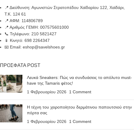
📍 Διεύθυνση: Αγωνιστών Στρατοπέδου Χαϊδαρίου 122, Χαϊδάρι,
Τ.Κ. 124 61
📍 ΑΦΜ: 114806789
📍 Αριθμός ΓΕΜΗ: 007575601000
📞 Τηλέφωνο: 210 5821427
📱 Κινητό: 698 2264347
📧 Email: eshop@savelshoes.gr
ΠΡΟΣΦΑΤΑ POST
Λευκά Sneakers: Πώς να συνδυάσεις το απόλυτο must-
have της Tamaris φέτος!
1 Φεβρουαρίου 2026
1 Comment
Η τέχνη του χειροποίητου δερμάτινου παπουτσιού στην
πόρτα σας
1 Φεβρουαρίου 2026
1 Comment