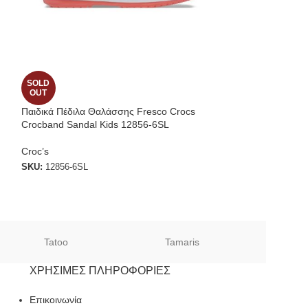
SOLD
-46%
OUT
Παιδικά Πέδιλα Θαλάσσης Fresco Crocs
Crocs Crocband 
Crocband Sandal Kids 12856-6SL
Light Grey/Navy
Croc’s
Croc’s
SKU:
12856-6SL
SKU:
12856-01U
€
20.00
€
37.00
Tatoo
Tamaris
Sof
ΧΡΉΣΙΜΕΣ ΠΛΗΡΟΦΟΡΊΕΣ
Επικοινωνία