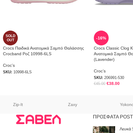
SOLD
-16%
OUT
Crocs Παιδικά Ανατομικά Σαμπό Θαλάσσης
Crocs Classic Clog 
Crocband Ροζ 10998-6LS
Ανατομικά Σαμπό Θα
(Lavender)
Croc’s
Croc’s
SKU:
10998-6LS
SKU:
206991-530
€
38.00
€
45.00
Zip-It
Zaxy
Yokon
ΠΡΟΣΦΑΤΑ POST
Λευκά 