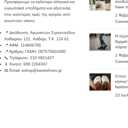
συνδυά
Προσφέρουμε τα καλύτερα ελληνικά και
have τ
ευρωπαϊκά υποδήματα και αξεσουάρ
στις καλύτερες τιμές της αγοράς από
1 Φεβρ
γνωστούς οίκους.
Comme
📍 Διεύθυνση: Αγωνιστών Στρατοπέδου
Η τέχν
Χαϊδαρίου 122, Χαϊδάρι, Τ.Κ. 124 61
δερμάτ
📍 ΑΦΜ: 114806789
πόρτα
📍 Αριθμός ΓΕΜΗ: 007575601000
1 Φεβρ
📞 Τηλέφωνο: 210 5821427
Comme
📱 Κινητό: 698 2264347
📧 Email: eshop@savelshoes.gr
Crocs:
κήπου”
fashio
23 Ιου