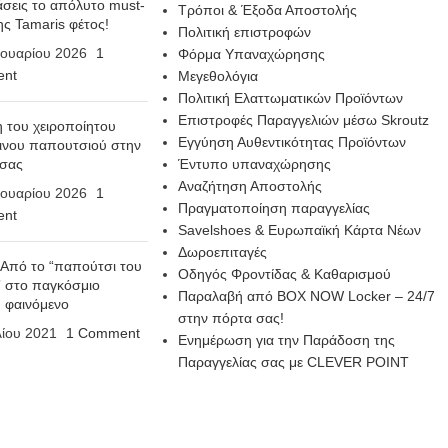
σεις το απόλυτο must-
Τρόποι & Έξοδα Αποστολής
ης Tamaris φέτος!
Πολιτική επιστροφών
ουαρίου 2026
1
Φόρμα Υπαναχώρησης
nt
Μεγεθολόγια
Πολιτική Ελαττωματικών Προϊόντων
Επιστροφές Παραγγελιών μέσω Skroutz
η του χειροποίητου
Εγγύηση Αυθεντικότητας Προϊόντων
ινου παπουτσιού στην
 σας
Έντυπο υπαναχώρησης
Αναζήτηση Αποστολής
ουαρίου 2026
1
Πραγματοποίηση παραγγελίας
nt
Savelshoes & Ευρωπαϊκή Κάρτα Νέων
Δωροεπιταγές
 Από το “παπούτσι του
Οδηγός Φροντίδας & Καθαρισμού
 στο παγκόσμιο
Παραλαβή από BOX NOW Locker – 24/7
n φαινόμενο
στην πόρτα σας!
λίου 2021
1 Comment
Ενημέρωση για την Παράδοση της
Παραγγελίας σας με CLEVER POINT