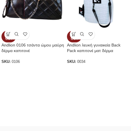
SOLD
SOLD
OUT
OUT
Andlion 0106 τσάντα ώμου μαύρη
Andlion λευκή γυναικεία Back
δέρμα καπιτονέ
Pack καπιτονέ ματ δέρμα
SKU:
0106
SKU:
0034