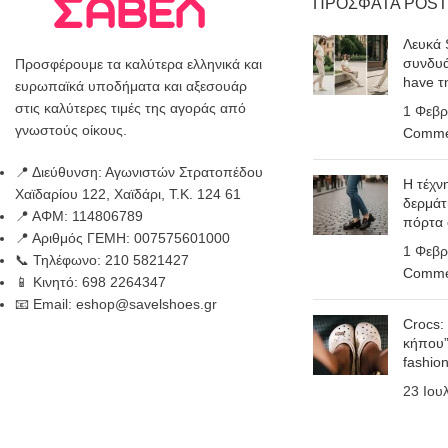
ΠΡΟΣΦΑΤΑ POST
Λευκά 
συνδυά
Προσφέρουμε τα καλύτερα ελληνικά και
have τ
ευρωπαϊκά υποδήματα και αξεσουάρ
στις καλύτερες τιμές της αγοράς από
1 Φεβρ
γνωστούς οίκους.
Comme
📍 Διεύθυνση: Αγωνιστών Στρατοπέδου
Η τέχν
Χαϊδαρίου 122, Χαϊδάρι, Τ.Κ. 124 61
δερμάτ
📍 ΑΦΜ: 114806789
πόρτα
📍 Αριθμός ΓΕΜΗ: 007575601000
1 Φεβρ
📞 Τηλέφωνο: 210 5821427
Comme
📱 Κινητό: 698 2264347
📧 Email: eshop@savelshoes.gr
Crocs:
κήπου”
fashio
23 Ιου