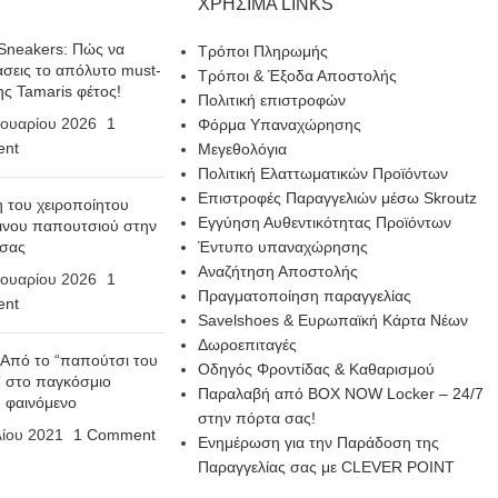
ΧΡΗΣΙΜΑ LINKS
Sneakers: Πώς να
Τρόποι Πληρωμής
σεις το απόλυτο must-
Τρόποι & Έξοδα Αποστολής
ης Tamaris φέτος!
Πολιτική επιστροφών
ουαρίου 2026
1
Φόρμα Υπαναχώρησης
nt
Μεγεθολόγια
Πολιτική Ελαττωματικών Προϊόντων
Επιστροφές Παραγγελιών μέσω Skroutz
η του χειροποίητου
Εγγύηση Αυθεντικότητας Προϊόντων
ινου παπουτσιού στην
 σας
Έντυπο υπαναχώρησης
Αναζήτηση Αποστολής
ουαρίου 2026
1
Πραγματοποίηση παραγγελίας
nt
Savelshoes & Ευρωπαϊκή Κάρτα Νέων
Δωροεπιταγές
 Από το “παπούτσι του
Οδηγός Φροντίδας & Καθαρισμού
 στο παγκόσμιο
Παραλαβή από BOX NOW Locker – 24/7
n φαινόμενο
στην πόρτα σας!
λίου 2021
1 Comment
Ενημέρωση για την Παράδοση της
Παραγγελίας σας με CLEVER POINT