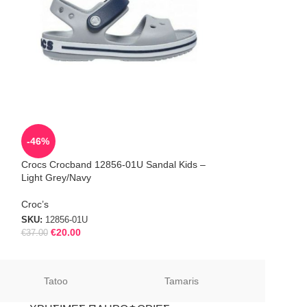
SOLD
-46%
OUT
Crocs Crocband 12856-01U Sandal Kids –
Crocs Classic Gli
Light Grey/Navy
SKU:
205441-159
Croc’s
SKU:
12856-01U
€
20.00
€
37.00
Tatoo
Tamaris
Sof