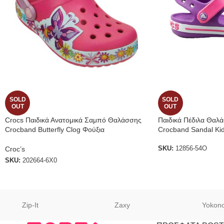
SOLD
SOLD
OUT
OUT
Crocs Παιδικά Ανατομικά Σαμπό Θαλάσσης
Παιδικά Πέδιλα Θαλά
Crocband Butterfly Clog Φούξια
Crocband Sandal Ki
Croc’s
SKU:
12856-54O
SKU:
202664-6Χ0
Zip-It
Zaxy
Yokon