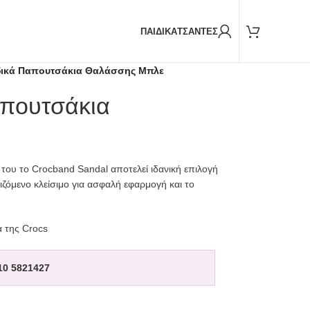
Παραδόσεις και με
BOX NOW
ΠΑΙΔΙΚΑ
ΤΣΑΝΤΕΣ
δικά Παπουτσάκια Θαλάσσης Μπλε
απουτσάκια
του το Crocband Sandal αποτελεί ιδανική επιλογή
μιζόμενο κλείσιμο για ασφαλή εφαρμογή και το
α της Crocs
10 5821427