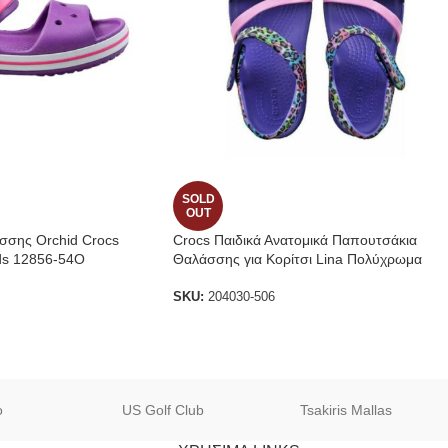
SOLD
OUT
σσης Orchid Crocs
Crocs Παιδικά Ανατομικά Παπουτσάκια
ds 12856-54O
Θαλάσσης για Κορίτσι Lina Πολύχρωμα
SKU:
204030-506
o
US Golf Club
Tsakiris Mallas