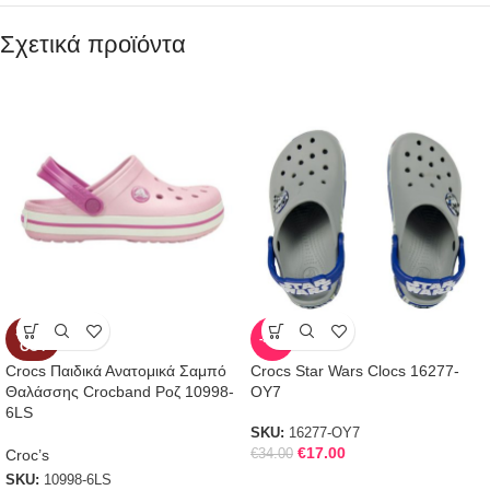
Σχετικά προϊόντα
SOLD
-50%
OUT
Crocs Παιδικά Ανατομικά Σαμπό
Crocs Star Wars Clocs 16277-
Θαλάσσης Crocband Ροζ 10998-
OY7
6LS
SKU:
16277-OY7
€
17.00
Croc’s
€
34.00
SKU:
10998-6LS