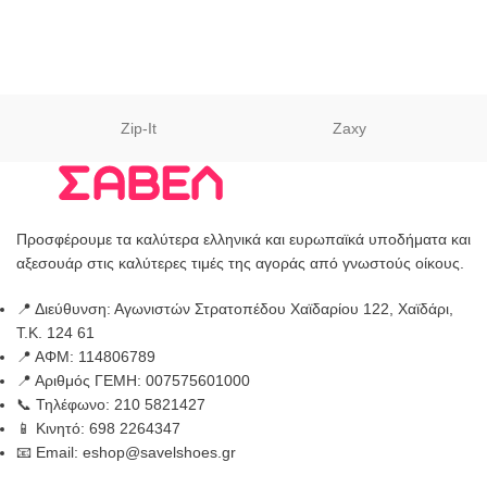
Zip-It
Zaxy
Προσφέρουμε τα καλύτερα ελληνικά και ευρωπαϊκά υποδήματα και
αξεσουάρ στις καλύτερες τιμές της αγοράς από γνωστούς οίκους.
📍 Διεύθυνση: Αγωνιστών Στρατοπέδου Χαϊδαρίου 122, Χαϊδάρι,
Τ.Κ. 124 61
📍 ΑΦΜ: 114806789
📍 Αριθμός ΓΕΜΗ: 007575601000
📞 Τηλέφωνο: 210 5821427
📱 Κινητό: 698 2264347
📧 Email: eshop@savelshoes.gr