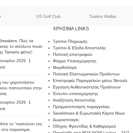
o
US Golf Club
Tsakiris Mallas
ΧΡΗΣΙΜΑ LINKS
Sneakers: Πώς να
Τρόποι Πληρωμής
σεις το απόλυτο must-
Τρόποι & Έξοδα Αποστολής
ης Tamaris φέτος!
Πολιτική επιστροφών
ουαρίου 2026
1
Φόρμα Υπαναχώρησης
nt
Μεγεθολόγια
Πολιτική Ελαττωματικών Προϊόντων
Επιστροφές Παραγγελιών μέσω Skroutz
η του χειροποίητου
Εγγύηση Αυθεντικότητας Προϊόντων
ινου παπουτσιού στην
 σας
Έντυπο υπαναχώρησης
Αναζήτηση Αποστολής
ουαρίου 2026
1
Πραγματοποίηση παραγγελίας
nt
Savelshoes & Ευρωπαϊκή Κάρτα Νέων
Δωροεπιταγές
 Από το “παπούτσι του
Οδηγός Φροντίδας & Καθαρισμού
 στο παγκόσμιο
Παραλαβή από BOX NOW Locker – 24/7