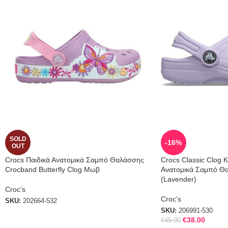
SOLD
-16%
OUT
Crocs Παιδικά Ανατομικά Σαμπό Θαλάσσης
Crocs Classic Clog 
Crocband Butterfly Clog Μωβ
Ανατομικά Σαμπό Θα
(Lavender)
Croc’s
Croc’s
SKU:
202664-532
SKU:
206991-530
€
38.00
€
45.00