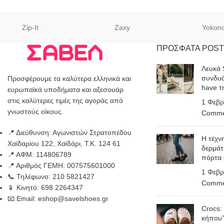
Zip-It
Zaxy
Yokon
ΠΡΟΣΦΑΤΑ POST
Λευκά 
συνδυά
Προσφέρουμε τα καλύτερα ελληνικά και
have τ
ευρωπαϊκά υποδήματα και αξεσουάρ
στις καλύτερες τιμές της αγοράς από
1 Φεβρ
γνωστούς οίκους.
Comme
📍 Διεύθυνση: Αγωνιστών Στρατοπέδου
Η τέχν
Χαϊδαρίου 122, Χαϊδάρι, Τ.Κ. 124 61
δερμάτ
📍 ΑΦΜ: 114806789
πόρτα
📍 Αριθμός ΓΕΜΗ: 007575601000
1 Φεβρ
📞 Τηλέφωνο: 210 5821427
Comme
📱 Κινητό: 698 2264347
📧 Email: eshop@savelshoes.gr
Crocs:
κήπου”