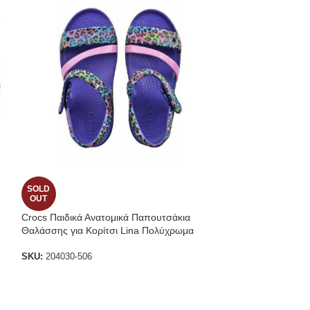
SOLD
-46%
OUT
Crocs Παιδικά Ανατομικά Παπουτσάκια
Παιδικά Πέδιλα N
Θαλάσσης για Κορίτσι Lina Πολύχρωμα
Sandal Kids 128
Croc’s
SKU:
204030-506
SKU:
12856-485
€
20.00
€
37.00