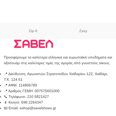
Zip-It
Zaxy
Προσφέρουμε τα καλύτερα ελληνικά και ευρωπαϊκά υποδήματα και
αξεσουάρ στις καλύτερες τιμές της αγοράς από γνωστούς οίκους.
📍 Διεύθυνση: Αγωνιστών Στρατοπέδου Χαϊδαρίου 122, Χαϊδάρι,
Τ.Κ. 124 61
📍 ΑΦΜ: 114806789
📍 Αριθμός ΓΕΜΗ: 007575601000
📞 Τηλέφωνο: 210 5821427
📱 Κινητό: 698 2264347
📧 Email: eshop@savelshoes.gr