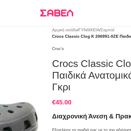
Τρεις δόσεις
KLARNA
Αρχική σελίδα
/
ΓΥΝΑΙΚΕΙΑ
/
Σαμπό
/
Crocs Classic Clog K 206991-0ZE Παιδ
Croc’s
Crocs Classic Cl
Παιδικά Ανατομι
Γκρι
€
45.00
Διαχρονική Άνεση & Πρακ
Εξοπλίστε τα παιδιά σας με το πιο αξιόπι