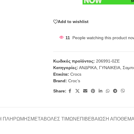
Add to wishlist
11
People watching this product no
Κωδικός προϊόντος:
206991-0ZE
Κατηγορίες:
ΑΝΔΡΙΚΑ
,
ΓΥΝΑΙΚΕΙΑ
,
Σαμπ
Ετικέτα:
Crocs
Brand:
Croc’s
Share:
Ι ΠΛΗΡΩΜΉΣ
ΜΕΤΑΒΟΛΈΣ ΤΙΜΏΝ
ΕΠΙΒΕΒΑΊΩΣΗ ΑΠΟΘΈΜ