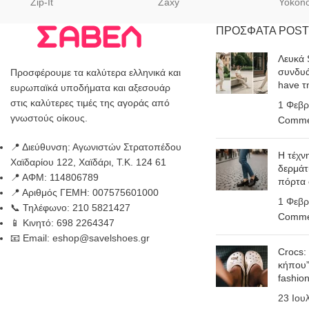
Zip-It
Zaxy
Yokon
ΠΡΟΣΦΑΤΑ POST
Λευκά 
συνδυά
Προσφέρουμε τα καλύτερα ελληνικά και
have τ
ευρωπαϊκά υποδήματα και αξεσουάρ
στις καλύτερες τιμές της αγοράς από
1 Φεβρ
γνωστούς οίκους.
Comme
📍 Διεύθυνση: Αγωνιστών Στρατοπέδου
Η τέχν
Χαϊδαρίου 122, Χαϊδάρι, Τ.Κ. 124 61
δερμάτ
📍 ΑΦΜ: 114806789
πόρτα
📍 Αριθμός ΓΕΜΗ: 007575601000
1 Φεβρ
📞 Τηλέφωνο: 210 5821427
Comme
📱 Κινητό: 698 2264347
📧 Email: eshop@savelshoes.gr
Crocs:
κήπου”
fashio
23 Ιου