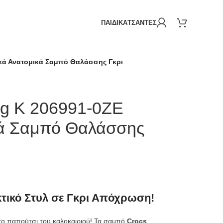
Παραδόσεις και με
BOX NOW
ΠΑΙΔΙΚΑ
ΤΣΑΝΤΕΣ
ικά Ανατομικά Σαμπό Θαλάσσης Γκρι
og K 206991-0ZE
κά Σαμπό Θαλάσσης
τικό Στυλ σε Γκρι Απόχρωση!
στο παπούτσι του καλοκαιριού! Τα σαμπό
Crocs