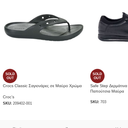
SOLD
SOLD
OUT
OUT
Crocs Classic Σαγιονάρες σε Μαύρο Χρώμα
Safe Step Δερμάτινα
Παπούτσια Μαύρα
Croc’s
SKU:
703
SKU:
209402-001