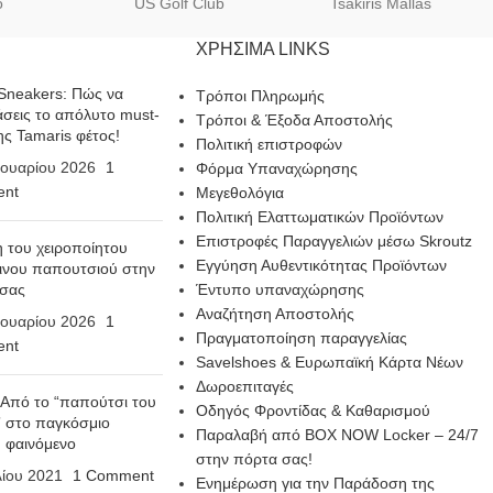
o
US Golf Club
Tsakiris Mallas
ΧΡΗΣΙΜΑ LINKS
Sneakers: Πώς να
Τρόποι Πληρωμής
σεις το απόλυτο must-
Τρόποι & Έξοδα Αποστολής
ης Tamaris φέτος!
Πολιτική επιστροφών
ουαρίου 2026
1
Φόρμα Υπαναχώρησης
nt
Μεγεθολόγια
Πολιτική Ελαττωματικών Προϊόντων
Επιστροφές Παραγγελιών μέσω Skroutz
η του χειροποίητου
Εγγύηση Αυθεντικότητας Προϊόντων
ινου παπουτσιού στην
 σας
Έντυπο υπαναχώρησης
Αναζήτηση Αποστολής
ουαρίου 2026
1
Πραγματοποίηση παραγγελίας
nt
Savelshoes & Ευρωπαϊκή Κάρτα Νέων
Δωροεπιταγές
 Από το “παπούτσι του
Οδηγός Φροντίδας & Καθαρισμού
 στο παγκόσμιο
Παραλαβή από BOX NOW Locker – 24/7
n φαινόμενο
στην πόρτα σας!
λίου 2021
1 Comment
Ενημέρωση για την Παράδοση της