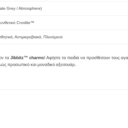
late Grey / Atmosphere)
υνθετικό Croslite™
σθητικά, Αντιμικροβιακά, Πλενόμενα
ούν τα
Jibbitz™ charms
! Αφήστε τα παιδιά να προσθέσουν τους αγ
τελώς προσωπικό και μοναδικό αξεσουάρ.