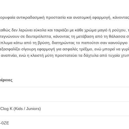
ορυφαία αντικραδασμική προστασία και ανατομική εφαρμογή, κάνοντας
 καθώς δεν λερώνει εύκολα και ταιριάζει με κάθε χρώμα μαγιό ή ρούχου,
στεγνώνουν σε δευτερόλεπτα, κάνοντας τη μετάβαση από τη θάλασσα σ
ξέπλυμα κάτω από τη βρύση, διατηρώντας το παπούτσι σαν καινούργιο
εξασφαλίζει σίγουρη εφαρμογή για ασφαλές τρέξιμο, ενώ μπορεί να γυ
αναπνέει, ενώ η κλειστή μύτη προστατεύει τα δάχτυλα από τυχαία χτυ
έρειες
 Clog K (Kids / Juniors)
-0ZE