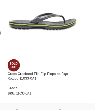
SOLD
SOLD
OUT
OUT
Crocs Crocband Flip Flip Flops σε Γκρι
Crocs Classic Αν
Χρώμα 11033-0A1
Πράσινο 10001-3
Croc’s
SKU:
10001-308
SKU:
11033-0A1