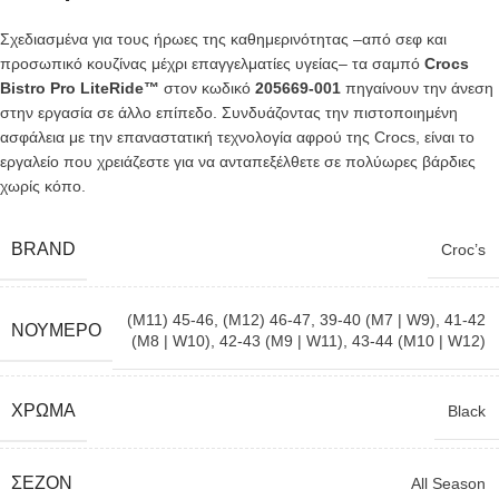
Σχεδιασμένα για τους ήρωες της καθημερινότητας –από σεφ και
προσωπικό κουζίνας μέχρι επαγγελματίες υγείας– τα σαμπό
Crocs
Bistro Pro LiteRide™
στον κωδικό
205669-001
πηγαίνουν την άνεση
στην εργασία σε άλλο επίπεδο. Συνδυάζοντας την πιστοποιημένη
ασφάλεια με την επαναστατική τεχνολογία αφρού της Crocs, είναι το
εργαλείο που χρειάζεστε για να ανταπεξέλθετε σε πολύωρες βάρδιες
χωρίς κόπο.
BRAND
Croc’s
(M11) 45-46
,
(M12) 46-47
,
39-40 (M7 | W9)
,
41-42
ΝΟΎΜΕΡΟ
(M8 | W10)
,
42-43 (M9 | W11)
,
43-44 (M10 | W12)
ΧΡΏΜΑ
Black
ΣΕΖΌΝ
All Season