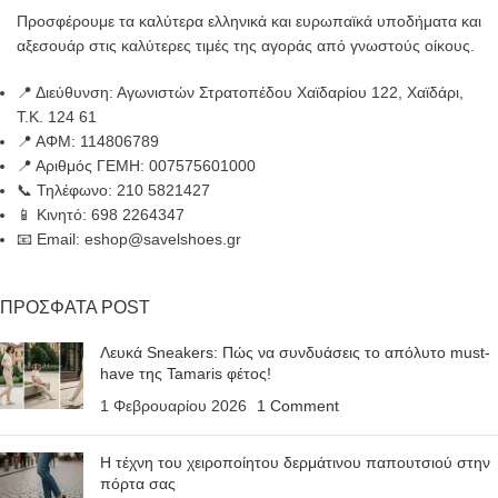
Προσφέρουμε τα καλύτερα ελληνικά και ευρωπαϊκά υποδήματα και
αξεσουάρ στις καλύτερες τιμές της αγοράς από γνωστούς οίκους.
📍 Διεύθυνση: Αγωνιστών Στρατοπέδου Χαϊδαρίου 122, Χαϊδάρι,
Τ.Κ. 124 61
📍 ΑΦΜ: 114806789
📍 Αριθμός ΓΕΜΗ: 007575601000
📞 Τηλέφωνο: 210 5821427
📱 Κινητό: 698 2264347
📧 Email: eshop@savelshoes.gr
ΠΡΟΣΦΑΤΑ POST
Λευκά Sneakers: Πώς να συνδυάσεις το απόλυτο must-
have της Tamaris φέτος!
1 Φεβρουαρίου 2026
1 Comment
Η τέχνη του χειροποίητου δερμάτινου παπουτσιού στην
πόρτα σας