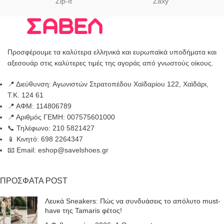
Zip-It
Zaxy
Προσφέρουμε τα καλύτερα ελληνικά και ευρωπαϊκά υποδήματα και
αξεσουάρ στις καλύτερες τιμές της αγοράς από γνωστούς οίκους.
📍 Διεύθυνση: Αγωνιστών Στρατοπέδου Χαϊδαρίου 122, Χαϊδάρι,
Τ.Κ. 124 61
📍 ΑΦΜ: 114806789
📍 Αριθμός ΓΕΜΗ: 007575601000
📞 Τηλέφωνο: 210 5821427
📱 Κινητό: 698 2264347
📧 Email: eshop@savelshoes.gr
ΠΡΟΣΦΑΤΑ POST
Λευκά Sneakers: Πώς να συνδυάσεις το απόλυτο must-
have της Tamaris φέτος!