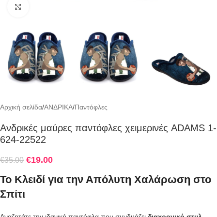
Click to enlarge
Αρχική σελίδα
/
ΑΝΔΡΙΚΑ
/
Παντόφλες
Ανδρικές μαύρες παντόφλες χειμερινές ADAMS 1-
624-22522
€
19.00
€
35.00
Το Κλειδί για την Απόλυτη Χαλάρωση στο
Σπίτι
Αναζητάτε την ιδανική παντόφλα που συνδυάζει
διαχρονικό στυλ
,