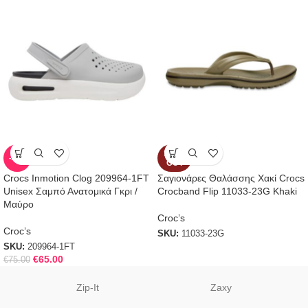
SOLD
-13%
OUT
Crocs Inmotion Clog 209964-1FT
Σαγιονάρες Θαλάσσης Χακί Crocs
Unisex Σαμπό Ανατομικά Γκρι /
Crocband Flip 11033-23G Khaki
Μαύρο
Croc’s
Croc’s
SKU:
11033-23G
SKU:
209964-1FT
€
65.00
€
75.00
Zip-It
Zaxy