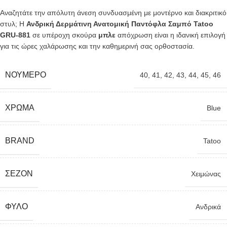
Αναζητάτε την απόλυτη άνεση συνδυασμένη με μοντέρνο και διακριτικό
στυλ; Η
Ανδρική Δερμάτινη Ανατομική Παντόφλα Σαμπό Tatoo
GRU-881
σε υπέροχη σκούρα
μπλε
απόχρωση είναι η ιδανική επιλογή
για τις ώρες χαλάρωσης και την καθημερινή σας ορθοστασία.
ΝΟΎΜΕΡΟ
40
,
41
,
42
,
43
,
44
,
45
,
46
ΧΡΏΜΑ
Blue
BRAND
Tatoo
ΣΕΖΌΝ
Χειμώνας
ΦΎΛΟ
Ανδρικά