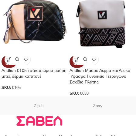
SOLD
SOLD
OUT
OUT
Andlion 0105 τσάντα ώμου μαύρη
Andlion Μαύρο Δέρμα και Λευκό
μπεζ δέρμα καπιτονέ
Ύφασμα Γυναικείο Τετράγωνο
Σακίδιο Πλάτης
SKU:
0105
SKU:
0033
Zip-It
Zaxy