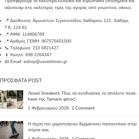
Προσφέρουμε τα καλύτερα ελληνικά και ευρωπαϊκά υποδήματα και
αξεσουάρ στις καλύτερες τιμές της αγοράς από γνωστούς οίκους.
📍 Διεύθυνση: Αγωνιστών Στρατοπέδου Χαϊδαρίου 122, Χαϊδάρι,
Τ.Κ. 124 61
📍 ΑΦΜ: 114806789
📍 Αριθμός ΓΕΜΗ: 007575601000
📞 Τηλέφωνο: 210 5821427
📱 Κινητό: 698 2264347
📧 Email: eshop@savelshoes.gr
ΠΡΟΣΦΑΤΑ POST
Λευκά Sneakers: Πώς να συνδυάσεις το απόλυτο must-
have της Tamaris φέτος!
1 Φεβρουαρίου 2026
1 Comment
Η τέχνη του χειροποίητου δερμάτινου παπουτσιού στην
πόρτα σας
1 Φεβρουαρίου 2026
1 Comment