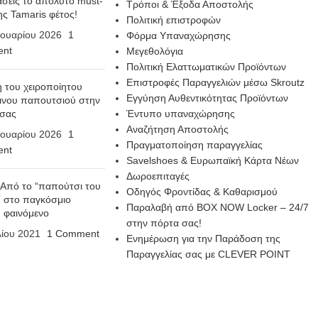
σεις το απόλυτο must-
Τρόποι & Έξοδα Αποστολής
ης Tamaris φέτος!
Πολιτική επιστροφών
ουαρίου 2026
1
Φόρμα Υπαναχώρησης
nt
Μεγεθολόγια
Πολιτική Ελαττωματικών Προϊόντων
Επιστροφές Παραγγελιών μέσω Skroutz
η του χειροποίητου
Εγγύηση Αυθεντικότητας Προϊόντων
ινου παπουτσιού στην
 σας
Έντυπο υπαναχώρησης
Αναζήτηση Αποστολής
ουαρίου 2026
1
Πραγματοποίηση παραγγελίας
nt
Savelshoes & Ευρωπαϊκή Κάρτα Νέων
Δωροεπιταγές
 Από το “παπούτσι του
Οδηγός Φροντίδας & Καθαρισμού
 στο παγκόσμιο
Παραλαβή από BOX NOW Locker – 24/7
n φαινόμενο
στην πόρτα σας!
λίου 2021
1 Comment
Ενημέρωση για την Παράδοση της
Παραγγελίας σας με CLEVER POINT