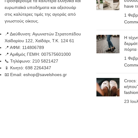
συνδυά
Προσφέρουμε τα καλύτερα ελληνικά και
have τ
ευρωπαϊκά υποδήματα και αξεσουάρ
στις καλύτερες τιμές της αγοράς από
1 Φεβρ
γνωστούς οίκους.
Comme
📍 Διεύθυνση: Αγωνιστών Στρατοπέδου
Η τέχν
Χαϊδαρίου 122, Χαϊδάρι, Τ.Κ. 124 61
δερμάτ
📍 ΑΦΜ: 114806789
πόρτα
📍 Αριθμός ΓΕΜΗ: 007575601000
1 Φεβρ
📞 Τηλέφωνο: 210 5821427
Comme
📱 Κινητό: 698 2264347
📧 Email: eshop@savelshoes.gr
Crocs:
κήπου”
fashio
23 Ιου