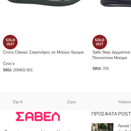
SOLD
SOLD
OUT
OUT
Crocs Classic Σαγιονάρες σε Μαύρο Χρώμα
Safe Step Δερμάτινα
Παπούτσια Μαύρα
Croc’s
SKU:
703
SKU:
209402-001
Zip-It
Zaxy
Yokon
ΠΡΟΣΦΑΤΑ POST
Λευκά 