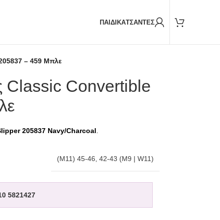
Παραδόσεις και με
BOX NOW
ΠΑΙΔΙΚΑ
ΤΣΑΝΤΕΣ
 205837 – 459 Μπλε
 Classic Convertible
λε
lipper 205837 Navy/Charcoal
.
(M11) 45-46
,
42-43 (M9 | W11)
10 5821427