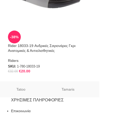
SOLD
-38%
OUT
Rider 18033-19 Ανδρικές Σαγιονάρες Γκρι
Crocs Crocband™
Ανατομικές & Αντιολισθητικές
Γκρι Atmosphere
Riders
Croc’s
SKU:
1-780-18033-19
SKU:
11016-01U
€
20.00
€
32.00
Tatoo
Tamaris
Sof
ΧΡΉΣΙΜΕΣ ΠΛΗΡΟΦΟΡΊΕΣ
Επικοινωνία