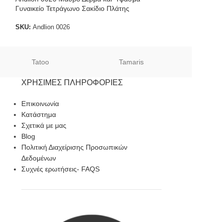
Γυναικείο Τετράγωνο Σακίδιο Πλάτης
SKU:
Andlion 0022
€
71.00
SKU:
Andlion 0026
€
79.00
Tatoo
Tamaris
Sof
ΧΡΉΣΙΜΕΣ ΠΛΗΡΟΦΟΡΊΕΣ
Επικοινωνία
Κατάστημα
Σχετικά με μας
Blog
Πολιτική Διαχείρισης Προσωπικών
Δεδομένων
Συχνές ερωτήσεις- FAQS