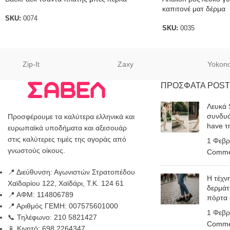
καπιτονέ ματ δέρμα
SKU:
0074
SKU:
0035
Zip-It
Zaxy
Yokon
ΠΡΟΣΦΑΤΑ POST
Λευκά 
συνδυά
Προσφέρουμε τα καλύτερα ελληνικά και
have τ
ευρωπαϊκά υποδήματα και αξεσουάρ
στις καλύτερες τιμές της αγοράς από
1 Φεβρ
γνωστούς οίκους.
Comme
📍 Διεύθυνση: Αγωνιστών Στρατοπέδου
Η τέχν
Χαϊδαρίου 122, Χαϊδάρι, Τ.Κ. 124 61
δερμάτ
📍 ΑΦΜ: 114806789
πόρτα
📍 Αριθμός ΓΕΜΗ: 007575601000
1 Φεβρ
📞 Τηλέφωνο: 210 5821427
Comme
📱 Κινητό: 698 2264347