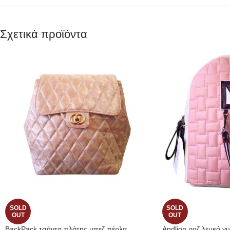
Σχετικά προϊόντα
SOLD
SOLD
OUT
OUT
BackPack τσάντα πλάτης μπεζ πέρλα
Andlion ροζ λευκό γυ