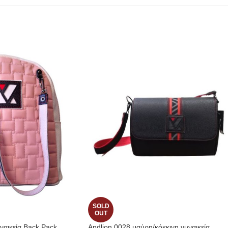
SOLD
OUT
ναικεία Back Pack
Andlion 0028 μαύρη/κόκκινη γυναικεία