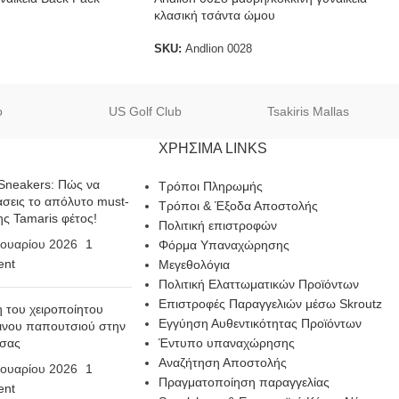
κλασική τσάντα ώμου
SKU:
Andlion 0028
o
US Golf Club
Tsakiris Mallas
ΧΡΗΣΙΜΑ LINKS
Sneakers: Πώς να
Τρόποι Πληρωμής
σεις το απόλυτο must-
Τρόποι & Έξοδα Αποστολής
ης Tamaris φέτος!
Πολιτική επιστροφών
ουαρίου 2026
1
Φόρμα Υπαναχώρησης
nt
Μεγεθολόγια
Πολιτική Ελαττωματικών Προϊόντων
Επιστροφές Παραγγελιών μέσω Skroutz
η του χειροποίητου
Εγγύηση Αυθεντικότητας Προϊόντων
ινου παπουτσιού στην
 σας
Έντυπο υπαναχώρησης
Αναζήτηση Αποστολής
ουαρίου 2026
1
Πραγματοποίηση παραγγελίας
nt