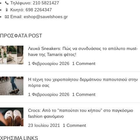
📞 Τηλέφωνο: 210 5821427
📱 Κινητό: 698 2264347
📧 Email: eshop@savelshoes.gr
ΠΡΟΣΦΑΤΑ POST
Λευκά Sneakers: Πώς να συνδυάσεις το απόλυτο must-
have της Tamaris φέτος!
1 Φεβρουαρίου 2026
1 Comment
Η τέχνη του χειροποίητου δερμάτινου παπουτσιού στην
πόρτα σας
1 Φεβρουαρίου 2026
1 Comment
Crocs: Από το “παπούτσι του κήπου” στο παγκόσμιο
fashion φαινόμενο
23 Ιουλίου 2021
1 Comment
ΧΡΗΣΙΜΑ LINKS