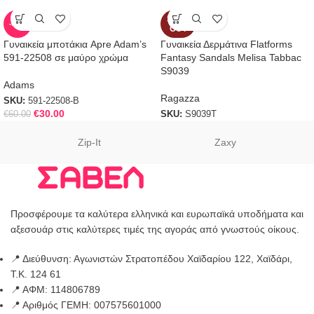
SOLD
-50%
OUT
Γυναικεία μποτάκια Apre Adam’s
Γυναικεία Δερμάτινα Flatforms
591-22508 σε μαύρο χρώμα
Fantasy Sandals Melisa Tabbac
S9039
Adams
Ragazza
SKU:
591-22508-B
€
30.00
€
60.00
SKU:
S9039T
Zip-It
Zaxy
Προσφέρουμε τα καλύτερα ελληνικά και ευρωπαϊκά υποδήματα και
αξεσουάρ στις καλύτερες τιμές της αγοράς από γνωστούς οίκους.
📍 Διεύθυνση: Αγωνιστών Στρατοπέδου Χαϊδαρίου 122, Χαϊδάρι,
Τ.Κ. 124 61
📍 ΑΦΜ: 114806789
📍 Αριθμός ΓΕΜΗ: 007575601000