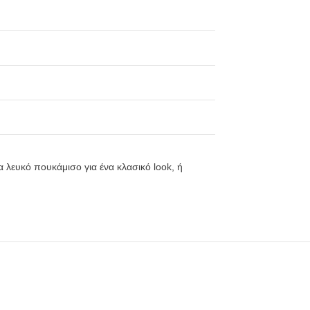
α λευκό πουκάμισο για ένα κλασικό look, ή