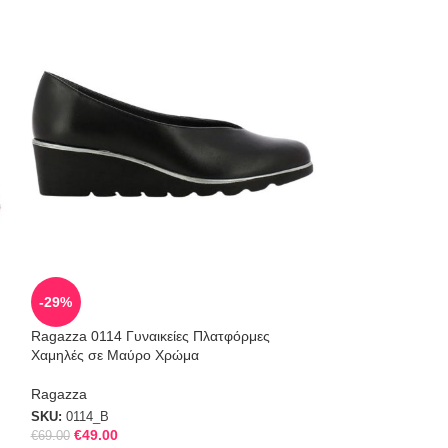
SOLD
-29%
OUT
Ragazza 0114 Γυναικείες Πλατφόρμες
Ragazza Δερμάτι
Χαμηλές σε Μαύρο Χρώμα
Τακούνι σε Μαύρ
Ragazza
Ragazza
SKU:
0114_B
SKU:
0333_B
€
49.00
€
69.00