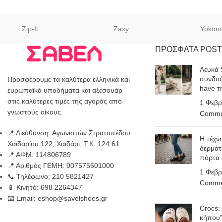
Zip-It
Zaxy
Yokon
ΠΡΟΣΦΑΤΑ POST
Λευκά 
συνδυά
Προσφέρουμε τα καλύτερα ελληνικά και
have τ
ευρωπαϊκά υποδήματα και αξεσουάρ
στις καλύτερες τιμές της αγοράς από
1 Φεβρ
γνωστούς οίκους.
Comme
📍 Διεύθυνση: Αγωνιστών Στρατοπέδου
Η τέχν
Χαϊδαρίου 122, Χαϊδάρι, Τ.Κ. 124 61
δερμάτ
📍 ΑΦΜ: 114806789
πόρτα
📍 Αριθμός ΓΕΜΗ: 007575601000
1 Φεβρ
📞 Τηλέφωνο: 210 5821427
Comme
📱 Κινητό: 698 2264347
📧 Email: eshop@savelshoes.gr
Crocs:
κήπου”