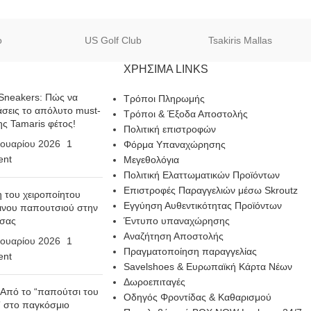
o
US Golf Club
Tsakiris Mallas
ΧΡΗΣΙΜΑ LINKS
Sneakers: Πώς να
Τρόποι Πληρωμής
σεις το απόλυτο must-
Τρόποι & Έξοδα Αποστολής
ης Tamaris φέτος!
Πολιτική επιστροφών
ουαρίου 2026
1
Φόρμα Υπαναχώρησης
nt
Μεγεθολόγια
Πολιτική Ελαττωματικών Προϊόντων
Επιστροφές Παραγγελιών μέσω Skroutz
η του χειροποίητου
Εγγύηση Αυθεντικότητας Προϊόντων
ινου παπουτσιού στην
 σας
Έντυπο υπαναχώρησης
Αναζήτηση Αποστολής
ουαρίου 2026
1
Πραγματοποίηση παραγγελίας
nt
Savelshoes & Ευρωπαϊκή Κάρτα Νέων
Δωροεπιταγές
 Από το “παπούτσι του
Οδηγός Φροντίδας & Καθαρισμού
 στο παγκόσμιο