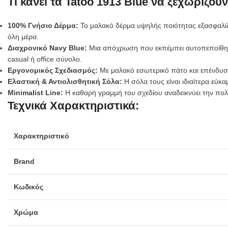
Τι κάνει τα Tatoo 1913 Blue να ξεχωρίζουν
100% Γνήσιο Δέρμα:
Το μαλακό δέρμα υψηλής ποιότητας εξασφαλίζ
όλη μέρα.
Διαχρονικό Navy Blue:
Μια απόχρωση που εκπέμπει αυτοπεποίθηση 
casual ή office σύνολο.
Εργονομικός Σχεδιασμός:
Με μαλακό εσωτερικό πάτο και επένδυση
Ελαστική & Αντιολισθητική Σόλα:
Η σόλα τους είναι ιδιαίτερα εύκ
Minimalist Line:
Η καθαρή γραμμή του σχεδίου αναδεικνύει την πολυ
Τεχνικά Χαρακτηριστικά:
Χαρακτηριστικό
Brand
Κωδικός
Χρώμα