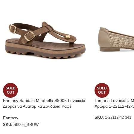
SOLD
SOLD
OUT
OUT
Fantasy Sandals Mirabella S9005 Γυναικεία
Tamaris Γυναικείες 
Δερμάτινα Ανατομικά Σανδάλια Καφέ
Χρώμα 1-22112-42-
Fantasy
SKU:
1-22112-42 341
SKU:
S9005_BROW