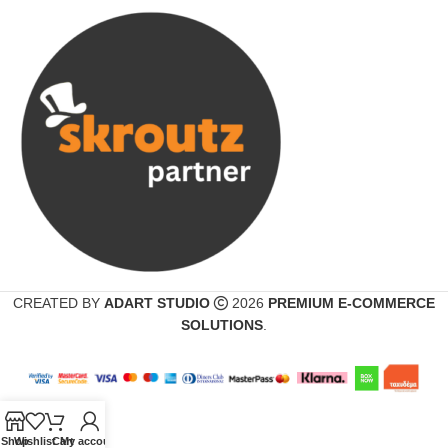
CREATED BY
ADART STUDIO
2026
PREMIUM E-COMMERCE
SOLUTIONS
.
Shop
Wishlist
Cart
My account