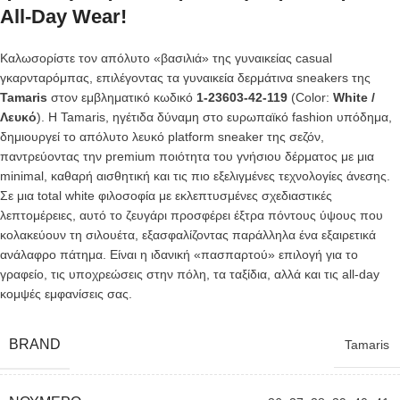
All-Day Wear!
Καλωσορίστε τον απόλυτο «βασιλιά» της γυναικείας casual
γκαρνταρόμπας, επιλέγοντας τα γυναικεία δερμάτινα sneakers της
Tamaris
στον εμβληματικό κωδικό
1-23603-42-119
(Color:
White /
Λευκό
). Η Tamaris, ηγέτιδα δύναμη στο ευρωπαϊκό fashion υπόδημα,
δημιουργεί το απόλυτο λευκό platform sneaker της σεζόν,
παντρεύοντας την premium ποιότητα του γνήσιου δέρματος με μια
minimal, καθαρή αισθητική και τις πιο εξελιγμένες τεχνολογίες άνεσης.
Σε μια total white φιλοσοφία με εκλεπτυσμένες σχεδιαστικές
λεπτομέρειες, αυτό το ζευγάρι προσφέρει έξτρα πόντους ύψους που
κολακεύουν τη σιλουέτα, εξασφαλίζοντας παράλληλα ένα εξαιρετικά
ανάλαφρο πάτημα. Είναι η ιδανική «πασπαρτού» επιλογή για το
γραφείο, τις υποχρεώσεις στην πόλη, τα ταξίδια, αλλά και τις all-day
κομψές εμφανίσεις σας.
BRAND
Tamaris