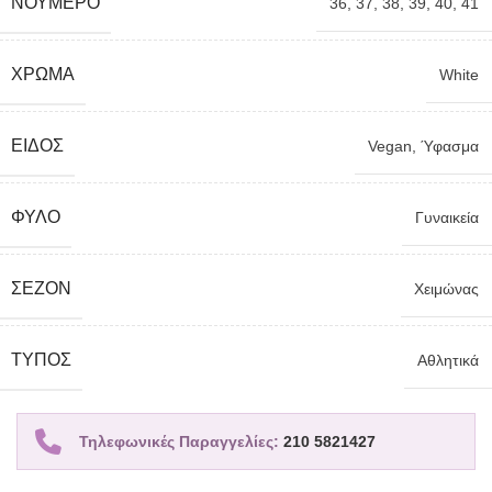
ΝΟΎΜΕΡΟ
36
,
37
,
38
,
39
,
40
,
41
ΧΡΏΜΑ
White
ΕΊΔΟΣ
Vegan
,
Ύφασμα
ΦΎΛΟ
Γυναικεία
ΣΕΖΌΝ
Χειμώνας
TΎΠΟΣ
Αθλητικά
Τηλεφωνικές Παραγγελίες:
210 5821427