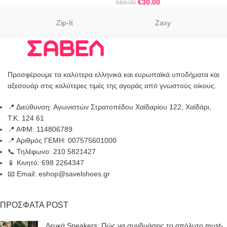
€
30.00
€
60.00
Zip-It
Zaxy
Προσφέρουμε τα καλύτερα ελληνικά και ευρωπαϊκά υποδήματα και
αξεσουάρ στις καλύτερες τιμές της αγοράς από γνωστούς οίκους.
📍 Διεύθυνση: Αγωνιστών Στρατοπέδου Χαϊδαρίου 122, Χαϊδάρι,
Τ.Κ. 124 61
📍 ΑΦΜ: 114806789
📍 Αριθμός ΓΕΜΗ: 007575601000
📞 Τηλέφωνο: 210 5821427
📱 Κινητό: 698 2264347
📧 Email: eshop@savelshoes.gr
ΠΡΟΣΦΑΤΑ POST
Λευκά Sneakers: Πώς να συνδυάσεις το απόλυτο must-