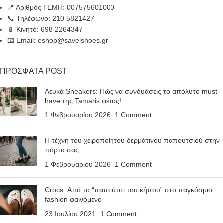
📍 Αριθμός ΓΕΜΗ: 007575601000
📞 Τηλέφωνο: 210 5821427
📱 Κινητό: 698 2264347
📧 Email: eshop@savelshoes.gr
ΠΡΟΣΦΑΤΑ POST
Λευκά Sneakers: Πώς να συνδυάσεις το απόλυτο must-
have της Tamaris φέτος!
1 Φεβρουαρίου 2026
1 Comment
Η τέχνη του χειροποίητου δερμάτινου παπουτσιού στην
πόρτα σας
1 Φεβρουαρίου 2026
1 Comment
Crocs: Από το “παπούτσι του κήπου” στο παγκόσμιο
fashion φαινόμενο
23 Ιουλίου 2021
1 Comment