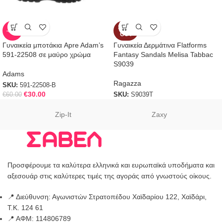
SOLD
-50%
OUT
Γυναικεία μποτάκια Apre Adam’s
Γυναικεία Δερμάτινα Flatforms
591-22508 σε μαύρο χρώμα
Fantasy Sandals Melisa Tabbac
S9039
Adams
Ragazza
SKU:
591-22508-B
€
30.00
€
60.00
SKU:
S9039T
Zip-It
Zaxy
Προσφέρουμε τα καλύτερα ελληνικά και ευρωπαϊκά υποδήματα και
αξεσουάρ στις καλύτερες τιμές της αγοράς από γνωστούς οίκους.
📍 Διεύθυνση: Αγωνιστών Στρατοπέδου Χαϊδαρίου 122, Χαϊδάρι,
Τ.Κ. 124 61
📍 ΑΦΜ: 114806789