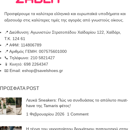
Προσφέρουμε τα καλύτερα ελληνικά και ευρωπαϊκά υποδήματα και
αξεσουάρ στις καλύτερες τιμές της αγοράς από γνωστούς οίκους.
📍 Διεύθυνση: Αγωνιστών Στρατοπέδου Χαϊδαρίου 122, Χαϊδάρι,
Τ.Κ. 124 61
📍 ΑΦΜ: 114806789
📍 Αριθμός ΓΕΜΗ: 007575601000
📞 Τηλέφωνο: 210 5821427
📱 Κινητό: 698 2264347
📧 Email: eshop@savelshoes.gr
ΠΡΟΣΦΑΤΑ POST
Λευκά Sneakers: Πώς να συνδυάσεις το απόλυτο must-
have της Tamaris φέτος!
1 Φεβρουαρίου 2026
1 Comment
Η τέχνη του χειροποίητου δερμάτινου παπουτσιού στην