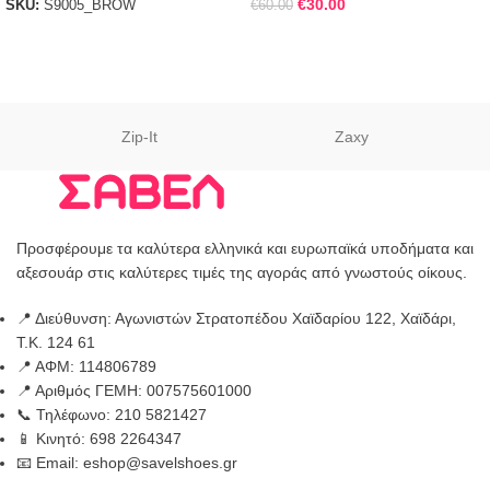
€
30.00
SKU:
S9005_BROW
€
60.00
Zip-It
Zaxy
Προσφέρουμε τα καλύτερα ελληνικά και ευρωπαϊκά υποδήματα και
αξεσουάρ στις καλύτερες τιμές της αγοράς από γνωστούς οίκους.
📍 Διεύθυνση: Αγωνιστών Στρατοπέδου Χαϊδαρίου 122, Χαϊδάρι,
Τ.Κ. 124 61
📍 ΑΦΜ: 114806789
📍 Αριθμός ΓΕΜΗ: 007575601000
📞 Τηλέφωνο: 210 5821427
📱 Κινητό: 698 2264347
📧 Email: eshop@savelshoes.gr