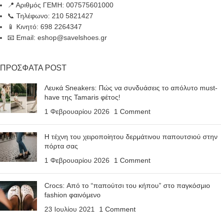
📍 Αριθμός ΓΕΜΗ: 007575601000
📞 Τηλέφωνο: 210 5821427
📱 Κινητό: 698 2264347
📧 Email: eshop@savelshoes.gr
ΠΡΟΣΦΑΤΑ POST
Λευκά Sneakers: Πώς να συνδυάσεις το απόλυτο must-
have της Tamaris φέτος!
1 Φεβρουαρίου 2026
1 Comment
Η τέχνη του χειροποίητου δερμάτινου παπουτσιού στην
πόρτα σας
1 Φεβρουαρίου 2026
1 Comment
Crocs: Από το “παπούτσι του κήπου” στο παγκόσμιο
fashion φαινόμενο
23 Ιουλίου 2021
1 Comment