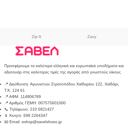
Zip-It
Zaxy
Προσφέρουμε τα καλύτερα ελληνικά και ευρωπαϊκά υποδήματα και
αξεσουάρ στις καλύτερες τιμές της αγοράς από γνωστούς οίκους.
📍 Διεύθυνση: Αγωνιστών Στρατοπέδου Χαϊδαρίου 122, Χαϊδάρι,
Τ.Κ. 124 61
📍 ΑΦΜ: 114806789
📍 Αριθμός ΓΕΜΗ: 007575601000
📞 Τηλέφωνο: 210 5821427
📱 Κινητό: 698 2264347
📧 Email: eshop@savelshoes.gr