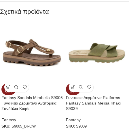
Σχετικά προϊόντα
SOLD
SOLD
OUT
OUT
Fantasy Sandals Mirabella S9005
Γυναικεία Δερμάτινα Flatforms
Γυναικεία Δερμάτινα Ανατομικά
Fantasy Sandals Melisa Khaki
Σανδάλια Καφέ
S9039
Fantasy
Fantasy
SKU:
S9005_BROW
SKU:
S9039